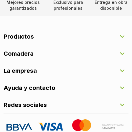
Mejores precios
Exclusivo para
Entrega en obra
garantizados
profesionales
disponible
Productos
Suelos Interiores
Comadera
Suelos Exteriores
Revestimientos Exteriores
Configurador de puertas
Revestimientos Interiores
La empresa
Gestión de servicios
Puertas
Comadera Connect™
Herrajes
Quienes somos
Ayuda y contacto
Programa de fidelización
Aprende con nosotros
Redes sociales
FAQs
Contacto
LinkedIn
Instagram
Facebook