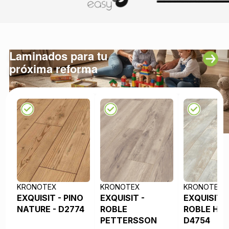
Laminados para tu
próxima reforma
KRONOTEX
KRONOTEX
KRONOTEX
EXQUISIT - PINO
EXQUISIT -
EXQUISIT -
NATURE - D2774
ROBLE
ROBLE HEL
PETTERSSON
D4754