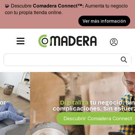
🧩 Descubre
Comadera Connect™:
Aumenta tu negocio
con tu propia tienda online.
Ver más información
Digitaliza
tu negocio.
Sin
complicaciones. Sin esfuerzo.
Descubrir Comadera Connect