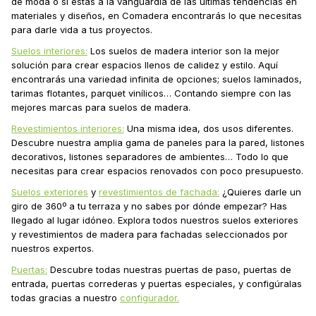
de moda o si estás a la vanguardia de las últimas tendencias en
materiales y diseños, en Comadera encontrarás lo que necesitas
para darle vida a tus proyectos.
Suelos interiores:
Los suelos de madera interior son la mejor
solución para crear espacios llenos de calidez y estilo. Aquí
encontrarás una variedad infinita de opciones; suelos laminados,
tarimas flotantes, parquet vinílicos… Contando siempre con las
mejores marcas para suelos de madera.
Revestimientos interiores:
Una misma idea, dos usos diferentes.
Descubre nuestra amplia gama de paneles para la pared, listones
decorativos, listones separadores de ambientes… Todo lo que
necesitas para crear espacios renovados con poco presupuesto.
Suelos exteriores
y
revestimientos de fachada:
¿Quieres darle un
giro de 360º a tu terraza y no sabes por dónde empezar? Has
llegado al lugar idóneo. Explora todos nuestros suelos exteriores
y revestimientos de madera para fachadas seleccionados por
nuestros expertos.
Puertas:
Descubre todas nuestras puertas de paso, puertas de
entrada, puertas correderas y puertas especiales, y configúralas
todas gracias a nuestro
configurador.