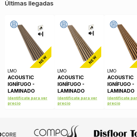
Últimas llegadas
NEW
NEW
LMO
LMO
LMO
ACOUSTIC
ACOUSTIC
ACOUSTIC
IGNÍFUGO -
IGNÍFUGO -
IGNÍFUGO -
LAMINADO
LAMINADO
LAMINADO
ROBLE OSC
ROBLE ART
ROBLE RUS
Identifícate para ver
Identifícate para ver
Identifícate pa
precio
precio
precio
LMO209 -
LMO208 -
LMO207 -
FIELTRO NEGRO
FIELTRO NEGRO
FIELTRO N