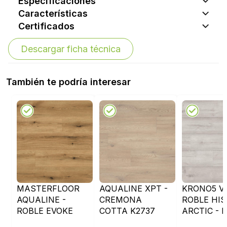
Especificaciones
Características
Certificados
Descargar ficha técnica
También te podría interesar
MASTERFLOOR
AQUALINE XPT -
KRONO5 V4
AQUALINE -
CREMONA
ROBLE HIS
ROBLE EVOKE
COTTA K2737
ARCTIC - 
COAST - K5573