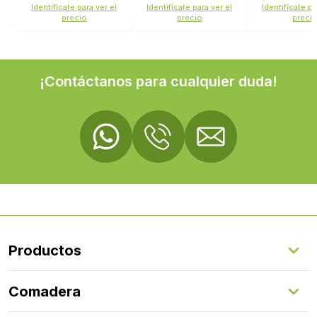
Identifícate para ver el
Identifícate para ver el
Identifícate pa
precio
precio
preci
¡Contáctanos para cualquier duda!
Productos
Suelos Interiores
Comadera
Suelos Exteriores
Revestimientos Exteriores