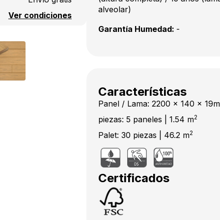
alveolar)
Ver condiciones
Garantía Humedad:
-
Características
Panel / Lama: 2200 x 140 x 19
2
piezas: 5 paneles | 1.54 m
2
Palet: 30 piezas | 46.2 m
Certificados