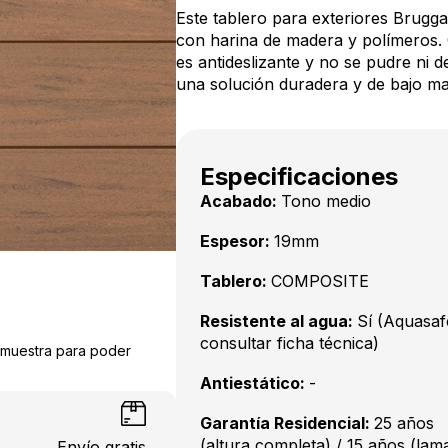
Este tablero para exteriores Brugga
con harina de madera y polímeros. 
es antideslizante y no se pudre ni 
una solución duradera y de bajo ma
Especificaciones
Acabado:
Tono medio
Espesor:
19mm
Tablero:
COMPOSITE
Resistente al agua:
Sí (Aquasaf
consultar ficha técnica)
a muestra para poder
Antiestático:
-
Garantía Residencial:
25 años
(altura completa) / 15 años (lam
Envío gratis