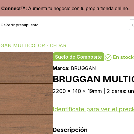
 Connect™:
Aumenta tu negocio con tu propia tienda online.
AQs
Pedir presupuesto
GAN MULTICOLOR - CEDAR
Suelo de Composite
En stock
Marca:
BRUGGAN
BRUGGAN MULTIC
2200 x 140 x 19mm | 2 caras: un
Identifícate para ver el preci
Descripción