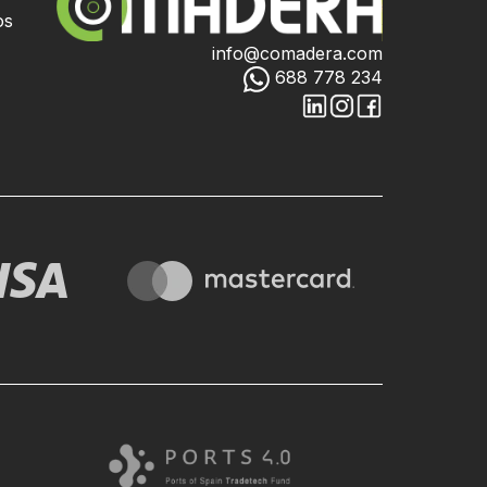
os
info@comadera.com
688 778 234