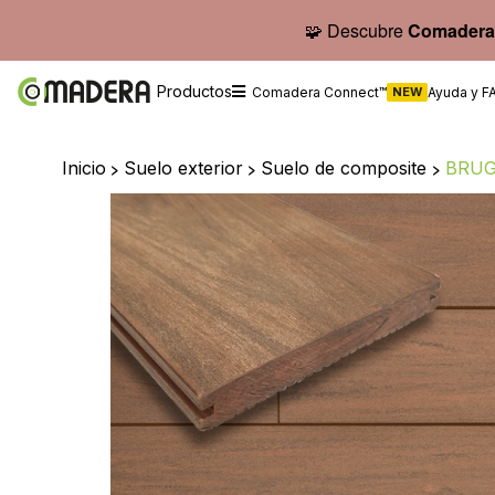
🧩 Descubre
Comadera
Productos
Comadera Connect™
NEW
Ayuda y F
Inicio
>
Suelo exterior
>
Suelo de composite
>
BRUG