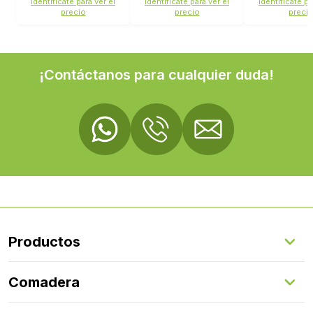
Identifícate para ver el
Identifícate para ver el
Identifícate pa
precio
precio
preci
¡Contáctanos para cualquier duda!
Productos
Suelos Interiores
Comadera
Suelos Exteriores
Revestimientos Exteriores
Configurador de puertas