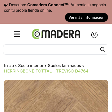
🧩 Descubre
Comadera Connect™:
Aumenta tu negocio
con tu propia tienda online.
Ver más información
Inicio
>
Suelo interior
>
Suelos laminados
>
HERRINGBONE TOTTAL - TREVISO D4764