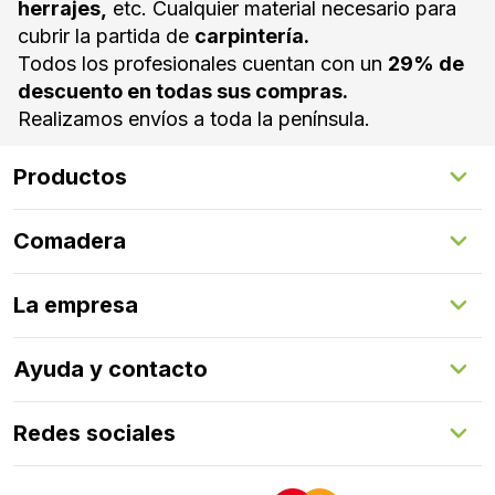
herrajes,
etc. Cualquier material necesario para
cubrir la partida de
carpintería.
Todos los profesionales cuentan con un
29% de
descuento en todas sus compras.
Realizamos envíos a toda la península.
Productos
Suelos Interiores
Comadera
Suelos Exteriores
Revestimientos Exteriores
Configurador de puertas
Revestimientos Interiores
La empresa
Gestión de servicios
Puertas
Comadera Connect™
Herrajes
Quienes somos
Ayuda y contacto
Programa de fidelización
Aprende con nosotros
Redes sociales
FAQs
Contacto
LinkedIn