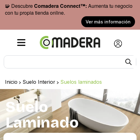
🧩 Descubre
Comadera Connect™:
Aumenta tu negocio
con tu propia tienda online.
Ver más información
Inicio
>
Suelo Interior
>
Suelos laminados
Suelo
Laminado