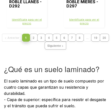
ROBLE LLANES -
ROBLE MIERES -
D292
D297
Identifícate para ver el
Identifícate para ver el
precio
precio
< Anterior
1
2
3
4
5
6
7
8
...
19
20
Siguiente >
¿Qué es un suelo laminado?
El suelo laminado es un tipo de suelo compuesto por
cuatro capas que garantizan su resistencia y
durabilidad.
- Capa de superior: específica para resistir el desgaste
y el tránsito que pueda sufrir el suelo.