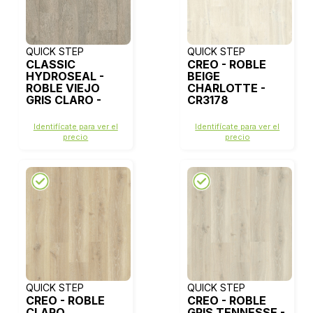
QUICK STEP
QUICK STEP
CLASSIC
CREO - ROBLE
HYDROSEAL -
BEIGE
ROBLE VIEJO
CHARLOTTE -
GRIS CLARO -
CR3178
CLM1405
Identifícate para ver el
Identifícate para ver el
precio
precio
QUICK STEP
QUICK STEP
CREO - ROBLE
CREO - ROBLE
CLARO
GRIS TENNESSE -