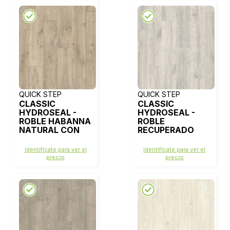
QUICK STEP
QUICK STEP
CLASSIC
CLASSIC
HYDROSEAL -
HYDROSEAL -
ROBLE HABANNA
ROBLE
NATURAL CON
RECUPERADO
CORTES DE
CON PATINA
SIERRA -
BLANCA - CL1653
Identifícate para ver el
Identifícate para ver el
CLM1656
precio
precio