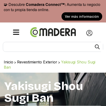
🧩 Descubre
Comadera Connect™:
Aumenta tu negocio
con tu propia tienda online.
Ver más información
Inicio
>
Revestimiento Exterior
>
Yakisugi Shou Sugi
Ban
Yakisugi Shou
Sugi Ban