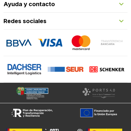
Ayuda y contacto
Programa de fidelización
Aprende con nosotros
Redes sociales
FAQs
Contacto
LinkedIn
Instagram
Facebook