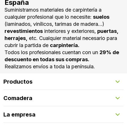
España
Suministramos materiales de carpintería a
cualquier profesional que lo necesite:
suelos
(laminados, vinílicos, tarimas de madera...)
revestimientos
interiores y exteriores,
puertas,
herrajes,
etc. Cualquier material necesario para
cubrir la partida de
carpintería.
Todos los profesionales cuentan con un
29% de
descuento en todas sus compras.
Realizamos envíos a toda la península.
Productos
Suelos Interiores
Comadera
Suelos Exteriores
Revestimientos Exteriores
Configurador de puertas
Revestimientos Interiores
La empresa
Gestión de servicios
Puertas
Comadera Connect™
Herrajes
Quienes somos