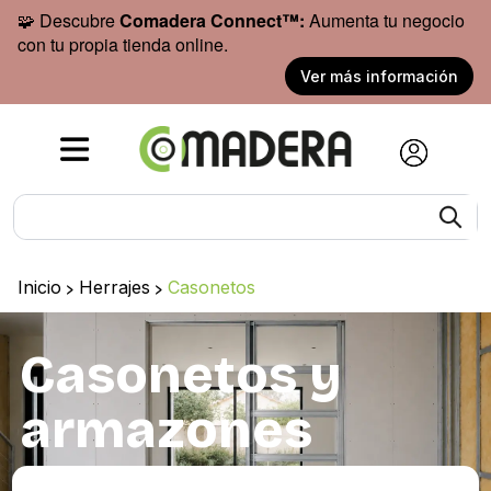
🧩 Descubre
Comadera Connect™:
Aumenta tu negocio
con tu propia tienda online.
Ver más información
Inicio
>
Herrajes
>
Casonetos
Casonetos y
armazones