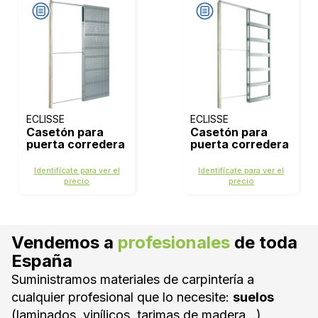
ECLISSE
ECLISSE
Casetón para
Casetón para
puerta corredera
puerta corredera
- Pared de obra
- Pladur
Identifícate para ver el
Identifícate para ver el
precio
precio
Vendemos a
profesionales
de toda
España
Suministramos materiales de carpintería a
cualquier profesional que lo necesite:
suelos
(laminados, vinílicos, tarimas de madera...)