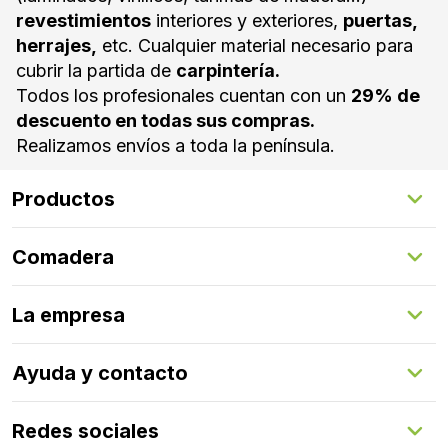
revestimientos
interiores y exteriores,
puertas,
herrajes,
etc. Cualquier material necesario para
cubrir la partida de
carpintería.
Todos los profesionales cuentan con un
29% de
descuento en todas sus compras.
Realizamos envíos a toda la península.
Productos
Suelos Interiores
Comadera
Suelos Exteriores
Revestimientos Exteriores
Configurador de puertas
Revestimientos Interiores
La empresa
Gestión de servicios
Puertas
Comadera Connect™
Herrajes
Quienes somos
Ayuda y contacto
Programa de fidelización
Aprende con nosotros
Redes sociales
FAQs