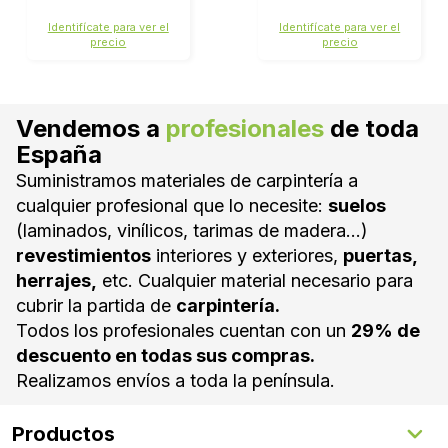
120/160Kg 2m +
120/160Kg 3m +
JUEGO
JUEGO
Identifícate para ver el
Identifícate para ver el
ACCESORIOS F-
ACCESORIOS F-
precio
precio
120 2FN
120 2FN
Vendemos a
profesionales
de toda
España
Suministramos materiales de carpintería a
cualquier profesional que lo necesite:
suelos
(laminados, vinílicos, tarimas de madera...)
revestimientos
interiores y exteriores,
puertas,
herrajes,
etc. Cualquier material necesario para
cubrir la partida de
carpintería.
Todos los profesionales cuentan con un
29% de
descuento en todas sus compras.
Realizamos envíos a toda la península.
Productos