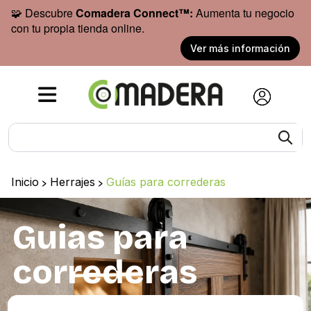
🧩 Descubre
Comadera Connect™:
Aumenta tu negocio
con tu propia tienda online.
Ver más información
Inicio
>
Herrajes
>
Guías para correderas
Guias para
correderas