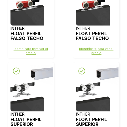
INTHER
INTHER
FLOAT PERFIL
FLOAT PERFIL
FALSO TECHO
FALSO TECHO
120/160Kg 2m +
120/160Kg 3m +
JUEGO
JUEGO
Identifícate para ver el
Identifícate para ver el
ACCESORIOS F-
ACCESORIOS F-
precio
precio
120 RTT 2FN
120 RTT 2FN
INTHER
INTHER
FLOAT PERFIL
FLOAT PERFIL
SUPERIOR
SUPERIOR