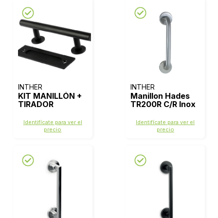
INTHER
INTHER
KIT MANILLÓN +
Manillon Hades
TIRADOR
TR200R C/R Inox
EMBUTIDO
304
300X40 NEGRO
Identifícate para ver el
Identifícate para ver el
precio
precio