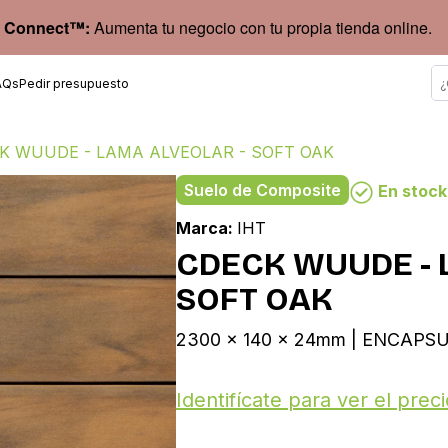
 Connect™:
Aumenta tu negocio con tu propia tienda online.
AQs
Pedir presupuesto
K WUUDE - LAMA ALVEOLAR - SOFT OAK
Suelo de Composite
En stock
Marca:
IHT
CDECK WUUDE - 
SOFT OAK
2300 x 140 x 24mm | ENCAPS
Identifícate para ver el preci