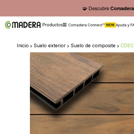
🧩 Descubre
Comadera
Productos
Comadera Connect™
NEW
Ayuda y F
Inicio
>
Suelo exterior
>
Suelo de composite
>
CDEC