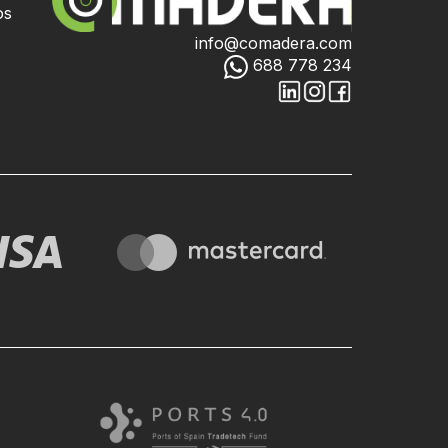
os
info@comadera.com
688 778 234