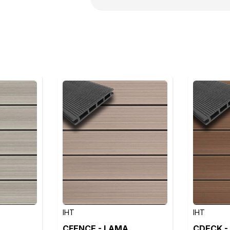
IHT
IHT
CFENCE - LAMA
CDECK -