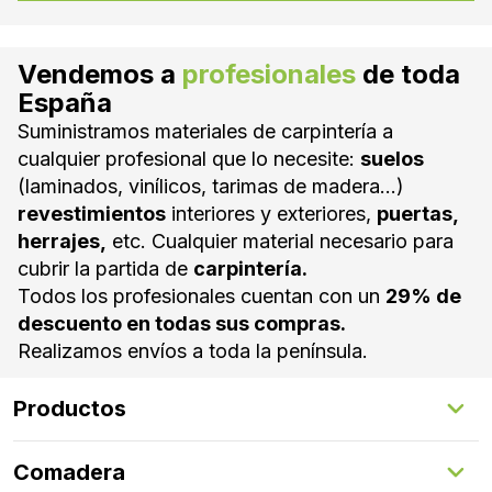
giran o pivotar.
entre los 10 y 100€/m2.
Vendemos a
profesionales
de toda
España
Suministramos materiales de carpintería a
cualquier profesional que lo necesite:
suelos
(laminados, vinílicos, tarimas de madera...)
revestimientos
interiores y exteriores,
puertas,
herrajes,
etc. Cualquier material necesario para
cubrir la partida de
carpintería.
Todos los profesionales cuentan con un
29% de
descuento en todas sus compras.
Realizamos envíos a toda la península.
Productos
Suelos Interiores
Comadera
Suelos Exteriores