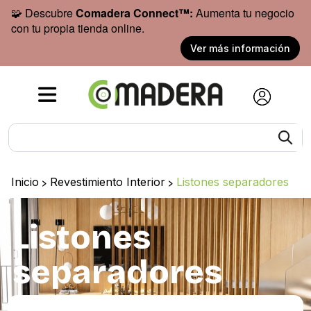
🧩 Descubre
Comadera Connect™:
Aumenta tu negocio
con tu propia tienda online.
Ver más información
Inicio
>
Revestimiento Interior
>
Listones separadores
Listones
separadores