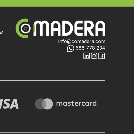
os
info@comadera.com
688 778 234