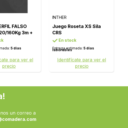
INTHER
ERFIL FALSO
Juego Roseta XS Sila
20/160Kg 3m +
CRS
CCESORIOS F-
ck
En stock
 2FN
imada:
5 días
Entrega estimada:
5 días
laborables
ícate para ver el
Identifícate para ver el
precio
precio
a!
nos un correo a
@comadera.com