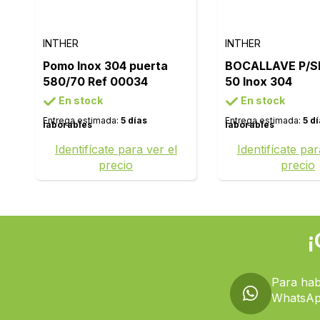
INTHER
INTHER
Pomo Inox 304 puerta
BOCALLAVE P/S
580/70 Ref 00034
50 Inox 304
En stock
En stock
Entrega estimada:
5 días
Entrega estimada:
5 d
laborables
laborables
Identifícate para ver el
Identifícate par
precio
precio
¡
Para hab
WhatsAp