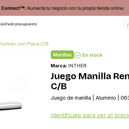
 Connect™:
Aumenta tu negocio con tu propia tienda online.
AQs
Pedir presupuesto
Aluminio con Placa C/B
Manillas
En stock
Marca:
INTHER
Juego Manilla Ren
C/B
Juego de manilla | Aluminio | 0
Identifícate para ver el preci