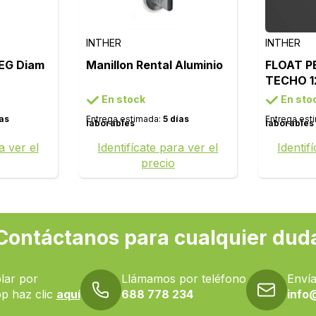
INTHER
INTHER
EG Diam
Manillon Rental Aluminio
FLOAT P
TECHO 1
JUEGO A
En stock
En sto
120 RTT
ías
Entrega estimada:
5 días
Entrega est
laborables
laborables
a ver el
Identifícate para ver el
Identif
precio
Contáctanos para cualquier dud
lar por
Llámamos por teléfono
Envía
p haz clic
aquí
688 778 234
info