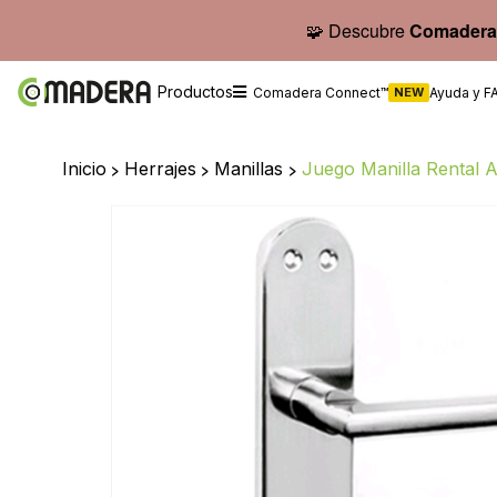
🧩 Descubre
Comadera
Productos
Comadera Connect™
NEW
Ayuda y F
Inicio
>
Herrajes
>
Manillas
>
Juego Manilla Rental 