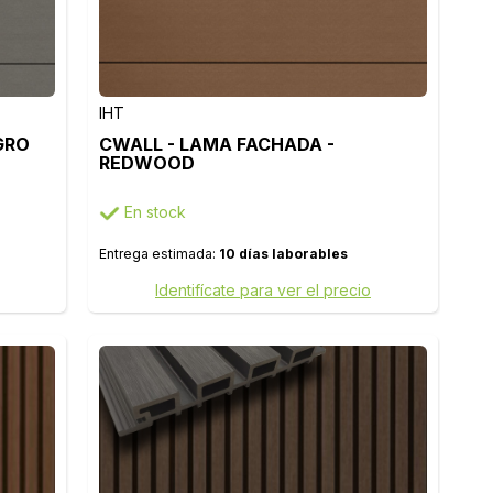
IHT
GRO
CWALL - LAMA FACHADA -
REDWOOD
En stock
Entrega estimada:
10 días laborables
Identifícate para ver el precio