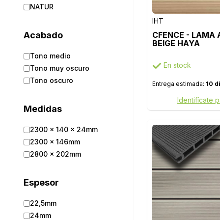
NATUR
IHT
Acabado
CFENCE - LAMA A
BEIGE HAYA
Tono medio
En stock
Tono muy oscuro
Tono oscuro
Entrega estimada:
10 d
Identifícate 
Medidas
2300 x 140 x 24mm
2300 x 146mm
2800 x 202mm
Espesor
22,5mm
24mm