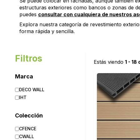
Se puede colocar en fachadas, aunque también exis
estructuras exteriores como bancos o zonas de de
puedes
consultar con cualquiera de nuestros a
Explora nuestra categoría de revestimiento exteri
forma rápida y sencilla.
Filtros
Estás viendo
1 - 18
Marca
DECO WALL
IHT
Colección
CFENCE
CWALL