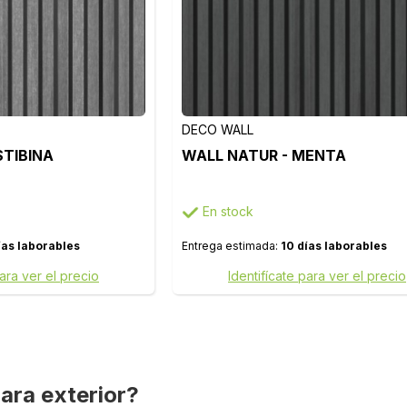
DECO WALL
STIBINA
WALL NATUR - MENTA
En stock
ías laborables
Entrega estimada:
10 días laborables
para ver el precio
Identifícate para ver el precio
ara exterior?