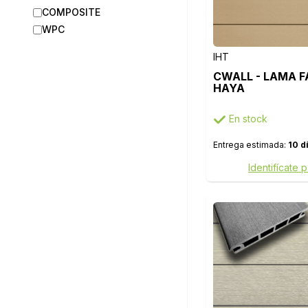
COMPOSITE
WPC
IHT
CWALL - LAMA F
HAYA
En stock
Entrega estimada:
10 d
Identifícate 