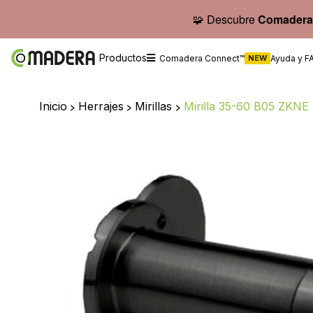
🧩 Descubre
Comadera
Productos
Comadera Connect™
NEW
Ayuda y F
Inicio
>
Herrajes
>
Mirillas
>
Mirilla 35-60 B05 ZKN