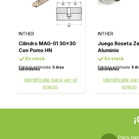
INTHER
INTHER
Cilindro MAG-01 30x30
Juego Roseta Z
Con Pomo HN
Aluminio
En stock
En stock
Entrega estimada:
5 días
Entrega estimada:
5 d
laborables
laborables
Identifícate para ver el
Identifícate par
precio
precio
¡
Para hab