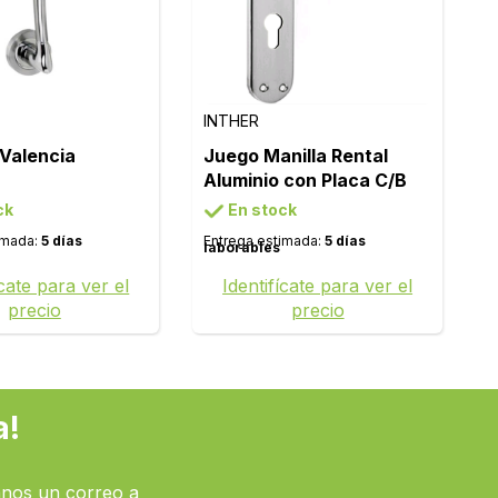
INTHER
 Valencia
Juego Manilla Rental
Aluminio con Placa C/B
ck
En stock
imada:
5 días
Entrega estimada:
5 días
laborables
ícate para ver el
Identifícate para ver el
precio
precio
a!
nos un correo a