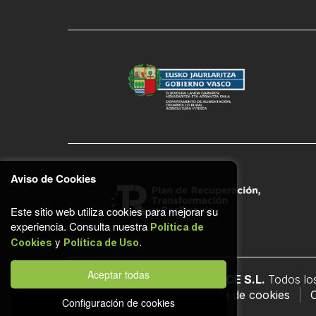
Aviso de Cookies
Este sitio web utiliza cookies para mejorar su
experiencia. Consulta nuestra
Política de
y
.
Cookies
Política de Uso
Aceptar todas
© COMADERA ECOMMERCE S.L.
Todos lo
Política de uso
Política de cookies
C
Configuración de cookies