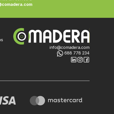
@comadera.com
os
info@comadera.com
688 778 234