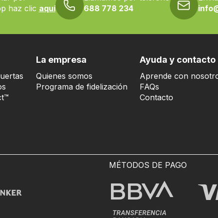
p haz clic
aquí
688 778 234
info
La empresa
Ayuda y contacto
uertas
Quienes somos
Aprende con nosotr
os
Programa de fidelización
FAQs
t™
Contacto
MÉTODOS DE PAGO