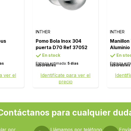
INTHER
INTHER
eus
Pomo Bola Inox 304
Manillon
puerta D70 Ref 37052
Aluminio
En stock
En sto
ías
Entrega estimada:
5 días
Entrega est
laborables
laborables
a ver el
Identifícate para ver el
Identif
precio
Contáctanos para cualquier dud
lar por
Llámamos por teléfono
Envía