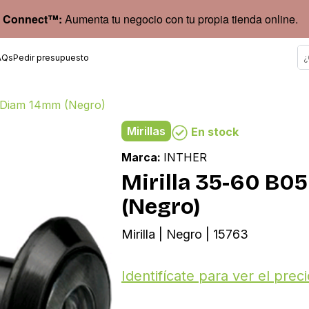
 Connect™:
Aumenta tu negocio con tu propia tienda online.
AQs
Pedir presupuesto
E Diam 14mm (Negro)
Mirillas
En stock
Marca:
INTHER
Mirilla 35-60 B
(Negro)
Mirilla | Negro | 15763
Identifícate para ver el preci