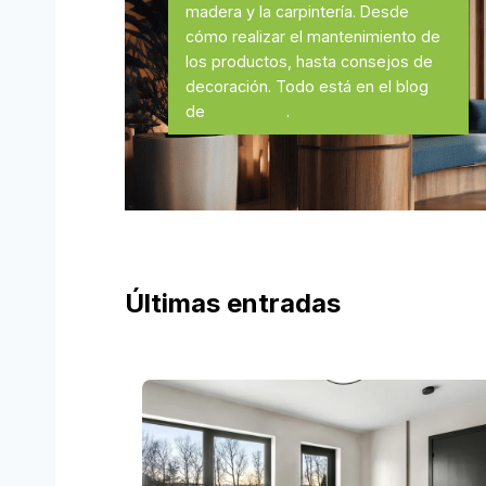
madera y la carpintería. Desde
cómo realizar el mantenimiento de
los productos, hasta consejos de
decoración. Todo está en el blog
de
Comadera
.
Últimas entradas