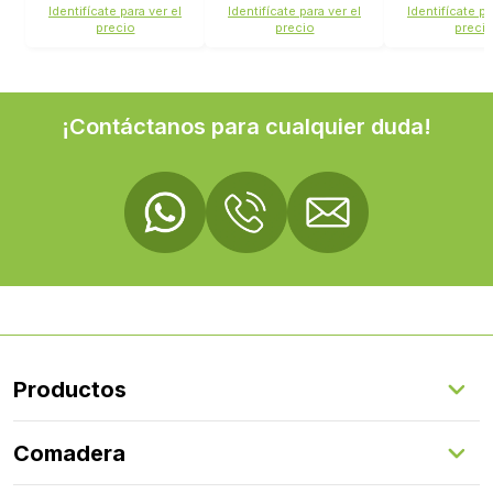
Identifícate para ver el
Identifícate para ver el
Identifícate pa
precio
precio
preci
¡Contáctanos para cualquier duda!
Productos
Suelos Interiores
Comadera
Suelos Exteriores
Revestimientos Exteriores