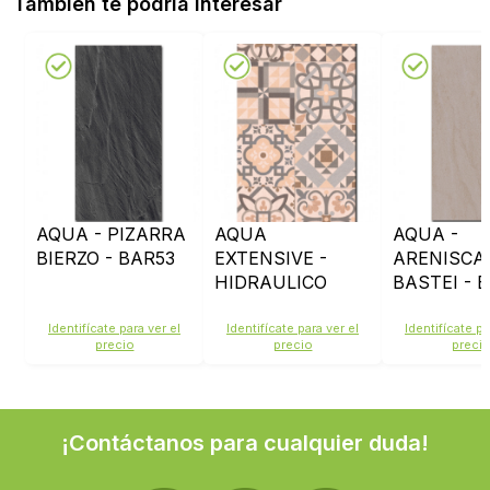
También te podría interesar
AQUA - PIZARRA
AQUA
AQUA -
BIERZO - BAR53
EXTENSIVE -
ARENISCA
HIDRAULICO
BASTEI - 
CREMA - RP07
Identifícate para ver el
Identifícate para ver el
Identifícate pa
precio
precio
preci
¡Contáctanos para cualquier duda!