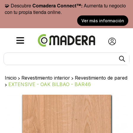
🧩 Descubre
Comadera Connect™:
Aumenta tu negocio
con tu propia tienda online.
Ver más información
Inicio
>
Revestimiento interior
>
Revestimiento de pared
>
EXTENSIVE - OAK BILBAO - BAR46