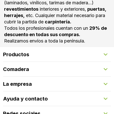
(laminados, vinílicos, tarimas de madera...)
revestimientos
interiores y exteriores,
puertas,
herrajes,
etc. Cualquier material necesario para
cubrir la partida de
carpintería.
Todos los profesionales cuentan con un
29% de
descuento en todas sus compras.
Realizamos envíos a toda la península.
Productos
Suelos Interiores
Comadera
Suelos Exteriores
Revestimientos Exteriores
Configurador de puertas
Revestimientos Interiores
La empresa
Gestión de servicios
Puertas
Comadera Connect™
Herrajes
Quienes somos
Ayuda y contacto
Programa de fidelización
Aprende con nosotros
Redes sociales