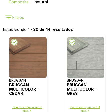
Composite
natural
Filtros
Estás viendo
1 - 30 de 44 resultados
BRUGGAN
BRUGGAN
BRUGGAN
BRUGGAN
MULTICOLOR -
MULTICOLOR -
CEDAR
GREY
Identifícate para ver el
Identifícate para ver el
precio
precio