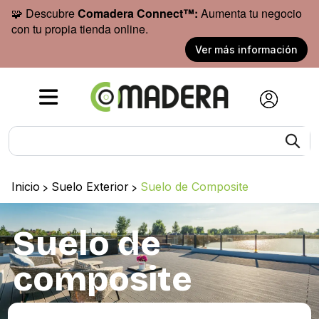
🧩 Descubre
Comadera Connect™:
Aumenta tu negocio
con tu propia tienda online.
Ver más información
Inicio
>
Suelo Exterior
>
Suelo de Composite
Suelo de
composite