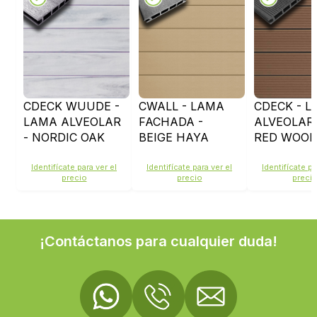
CDECK WUUDE -
CWALL - LAMA
CDECK - 
LAMA ALVEOLAR
FACHADA -
ALVEOLAR 
- NORDIC OAK
BEIGE HAYA
RED WOO
Identifícate para ver el
Identifícate para ver el
Identifícate pa
precio
precio
preci
¡Contáctanos para cualquier duda!