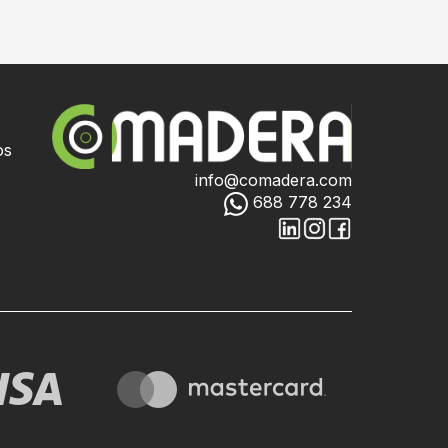
os
info@comadera.com
688 778 234