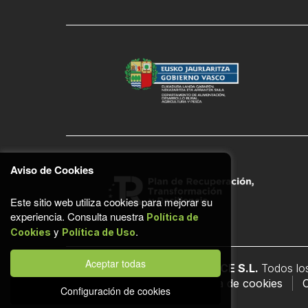
Aviso de Cookies
Este sitio web utiliza cookies para mejorar su
experiencia. Consulta nuestra
Política de
y
.
Cookies
Política de Uso
Aceptar todas
© COMADERA ECOMMERCE S.L.
Todos lo
Política de uso
Política de cookies
C
Configuración de cookies