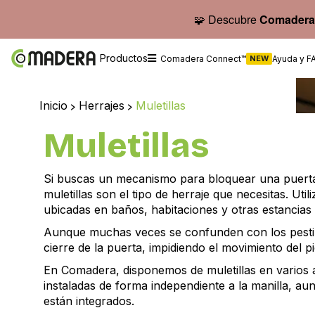
🧩 Descubre
Comadera
Productos
Comadera Connect™
NEW
Ayuda y F
Inicio
>
Herrajes
>
Muletillas
Muletillas
Si buscas un mecanismo para bloquear una puerta d
muletillas son el tipo de herraje que necesitas. Ut
ubicadas en baños, habitaciones y otras estancias
Aunque muchas veces se confunden con los pestill
cierre de la puerta, impidiendo el movimiento del pi
En Comadera, disponemos de muletillas en varios 
instaladas de forma independiente a la manilla, 
están integrados.