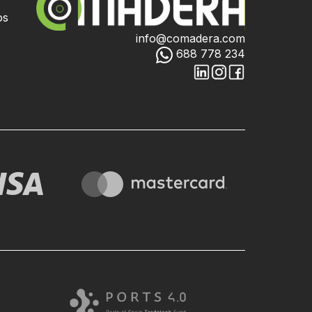
os
info@comadera.com
688 778 234