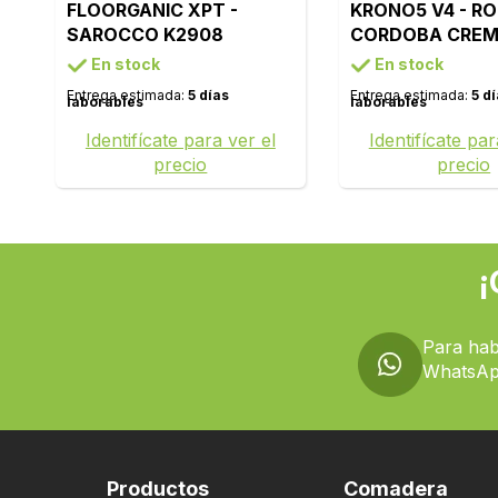
FLOORGANIC XPT -
KRONO5 V4 - R
SAROCCO K2908
CORDOBA CREM
K2241
En stock
En stock
Entrega estimada:
5 días
Entrega estimada:
5 d
laborables
laborables
Identifícate para ver el
Identifícate par
precio
precio
¡
Para hab
WhatsAp
Productos
Comadera