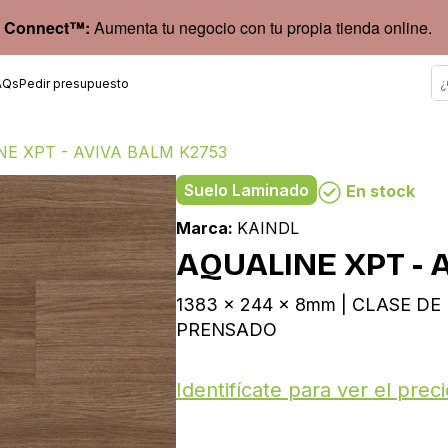
 Connect™:
Aumenta tu negocio con tu propia tienda online.
AQs
Pedir presupuesto
E XPT - AVIVA BALM K2753
Suelo Laminado
En stock
Marca:
KAINDL
AQUALINE XPT - 
1383 x 244 x 8mm | CLASE DE 
PRENSADO
Identifícate para ver el preci