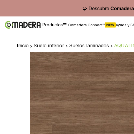
🧩 Descubre
Comadera
Productos
Comadera Connect™
NEW
Ayuda y F
Inicio
>
Suelo interior
>
Suelos laminados
>
AQUALIN