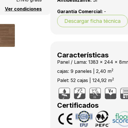
Antideslizante:
Sí
Ver condiciones
Garantía Comercial:
-
Descargar ficha técnica
Características
Panel / Lama: 1383 x 244 x 8m
2
cajas: 9 paneles | 2,40 m
2
Palet: 52 cajas | 124,92 m
Certificados