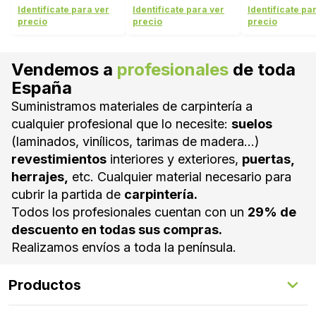
BLANCO LACA
- MODELO 2
Identifícate para ver
Identifícate para ver
Identifícate pa
BLANCO LA
precio
precio
precio
Vendemos a
profesionales
de toda
España
Suministramos materiales de carpintería a
cualquier profesional que lo necesite:
suelos
(laminados, vinílicos, tarimas de madera...)
revestimientos
interiores y exteriores,
puertas,
herrajes,
etc. Cualquier material necesario para
cubrir la partida de
carpintería.
Todos los profesionales cuentan con un
29% de
descuento en todas sus compras.
Realizamos envíos a toda la península.
Productos
Suelos Interiores