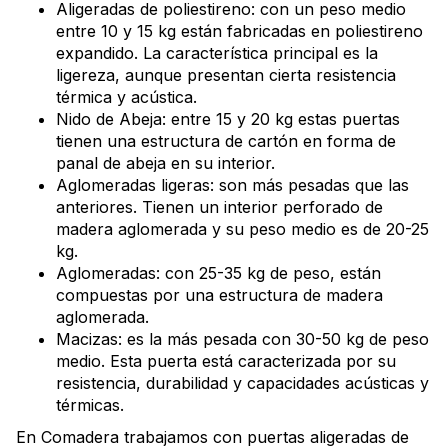
Aligeradas de poliestireno: con un peso medio
entre 10 y 15 kg están fabricadas en poliestireno
expandido. La característica principal es la
ligereza, aunque presentan cierta resistencia
térmica y acústica.
Nido de Abeja: entre 15 y 20 kg estas puertas
tienen una estructura de cartón en forma de
panal de abeja en su interior.
Aglomeradas ligeras: son más pesadas que las
anteriores. Tienen un interior perforado de
madera aglomerada y su peso medio es de 20-25
kg.
Aglomeradas: con 25-35 kg de peso, están
compuestas por una estructura de madera
aglomerada.
Macizas: es la más pesada con 30-50 kg de peso
medio. Esta puerta está caracterizada por su
resistencia, durabilidad y capacidades acústicas y
térmicas.
En Comadera trabajamos con puertas aligeradas de