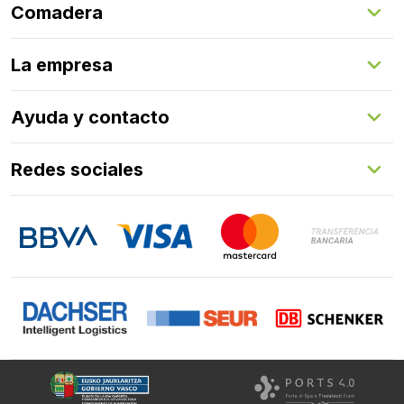
Comadera
Suelos Exteriores
Revestimientos Exteriores
Configurador de puertas
Revestimientos Interiores
La empresa
Gestión de servicios
Puertas
Comadera Connect™
Herrajes
Quienes somos
Ayuda y contacto
Programa de fidelización
Aprende con nosotros
Redes sociales
FAQs
Contacto
LinkedIn
Instagram
Facebook