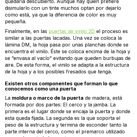
quedaría descubierto. Aunque hay quien prefiere
disimularlo con un tinte muchos optan por dejarlo
como está, ya que la diferencia de color es muy
pequeña.
Finalmente, en las
puertas de vinilo 2D
el proceso es
similar a las puertas lacadas. Una vez se coloca la
lámina DM, la hoja pasa por unas planchas donde se
encuentra el vinilo. Éste se coloca encima de la hoja y
se “envasa al vacío” evitando que queden burbujas de
aire. De esta forma, el vinilo se adapta a la estructura
de la hoja y a los posibles fresados que tenga.
Existen otros componentes que forman lo que
conocemos como una puerta
La
moldura o marco de la puerta
de madera, está
formada por dos partes: El cerco y la jamba. La
primera es el lugar donde se encaja la puerta y donde
esta queda fijada. La segunda es la que soporta el
peso de la estructura y termina de esconder tanto la
parte interna del cerco, como el premarco utilizado