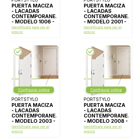
PUERTA MACIZA
PUERTA MACIZA
- LACADAS
- LACADAS
CONTEMPORANEAS
CONTEMPORANEAS
- MODELO 1006 -
- MODELO 2001 -
BLANCO LACA
BLANCO LACA
Identifícate para ver el
Identifícate para ver el
precio
precio
Configurar online
Configurar online
PORTSTYLO
PORTSTYLO
PUERTA MACIZA
PUERTA MACIZA
- LACADAS
- LACADAS
CONTEMPORANEAS
CONTEMPORANEAS
- MODELO 2003 -
- MODELO 2008 -
BLANCO LACA
BLANCO LACA
Identifícate para ver el
Identifícate para ver el
precio
precio