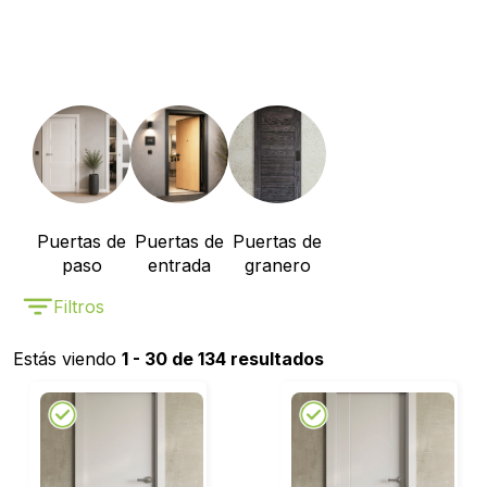
Puertas de
Puertas de
Puertas de
paso
entrada
granero
Filtros
Estás viendo
1 - 30 de 134 resultados