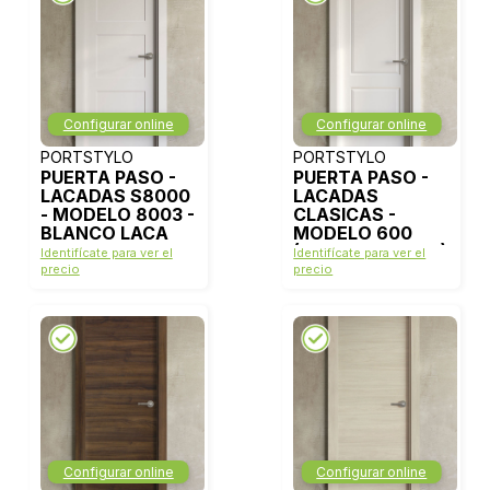
Configurar online
Configurar online
PORTSTYLO
PORTSTYLO
PUERTA PASO -
PUERTA PASO -
LACADAS S8000
LACADAS
- MODELO 8003 -
CLASICAS -
BLANCO LACA
MODELO 600
(ANGULO RECTO)
Identifícate para ver el
Identifícate para ver el
- BLANCO LACA
precio
precio
Configurar online
Configurar online