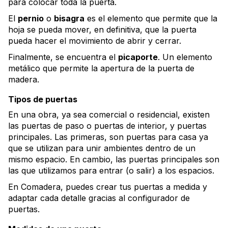
para colocar toda la puerta.
El
pernio
o
bisagra
es el elemento que permite que la
hoja se pueda mover, en definitiva, que la puerta
pueda hacer el movimiento de abrir y cerrar.
Finalmente, se encuentra el
picaporte
. Un elemento
metálico que permite la apertura de la puerta de
madera.
Tipos de puertas
En una obra, ya sea comercial o residencial, existen
las puertas de paso o puertas de interior, y puertas
principales. Las primeras, son puertas para casa ya
que se utilizan para unir ambientes dentro de un
mismo espacio. En cambio, las puertas principales son
las que utilizamos para entrar (o salir) a los espacios.
En Comadera, puedes crear tus puertas a medida y
adaptar cada detalle gracias al configurador de
puertas.