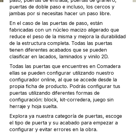
paso, puertas de entrada, puertas de granero,
puertas de doble paso e incluso, los cercos y
jambas por si necesitas hacer un paso libre.
En el caso de las puertas de paso, están
fabricadas con un núcleo macizo aligerado que
reduce el peso de la misma y mejora la durabilidad
de la estructura completa. Todas las puertas
tienen diferentes acabados que se pueden
clasificar en lacados, laminados y vinilo 2D.
Todas las puertas que encuentres en Comadera
ellas se pueden configurar utilizando nuestro
configurador online, al que se accede desde la
propia ficha de producto. Podrás configurar tus
puertas utilizando diferentes formas de
configuración: block, kit-corredera, juego sin
herraje y hoja suelta.
Explora ya nuestra categoría de puertas, escoge
el tipo de puerta y su acabado para empezar a
configurar y evitar errores en la obra.