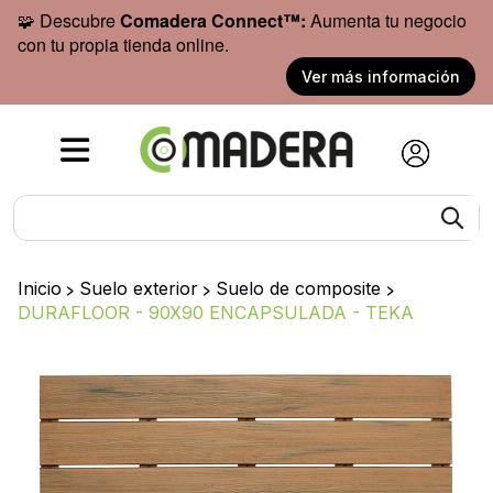
🧩 Descubre
Comadera Connect™:
Aumenta tu negocio
con tu propia tienda online.
Ver más información
Inicio
>
Suelo exterior
>
Suelo de composite
>
DURAFLOOR - 90X90 ENCAPSULADA - TEKA