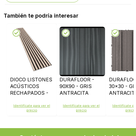
También te podría interesar
DIOCO LISTONES
DURAFLOOR -
DURAFLO
ACÚSTICOS
90X90 - GRIS
30x30 - GR
RECHAPADOS -
ANTRACITA
ANTRACIT
ROBLE GRIS
Identifícate para ver el
Identifícate para ver el
Identifícate pa
precio
precio
preci