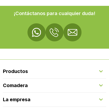
¡Contáctanos para cualquier duda!
Productos
Suelos Interiores
Comadera
Suelos Exteriores
Revestimientos Exteriores
Configurador de puertas
Revestimientos Interiores
La empresa
Gestión de servicios
Puertas
Comadera Connect™
Herrajes