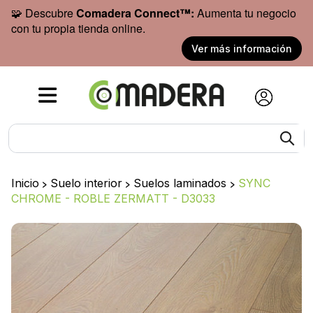
🧩 Descubre
Comadera Connect™:
Aumenta tu negocio
con tu propia tienda online.
Ver más información
Inicio
>
Suelo interior
>
Suelos laminados
>
SYNC
CHROME - ROBLE ZERMATT - D3033