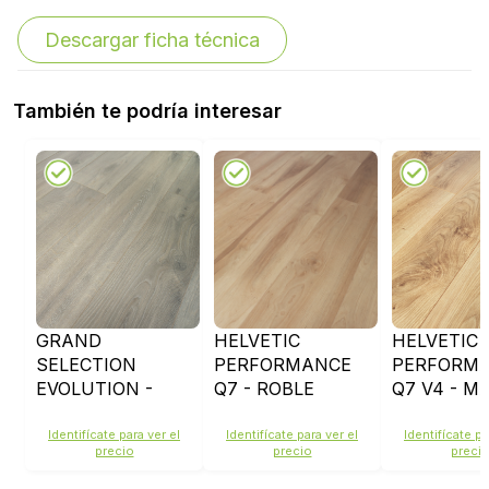
Descargar ficha técnica
También te podría interesar
GRAND
HELVETIC
HELVETIC
SELECTION
PERFORMANCE
PERFORM
EVOLUTION -
Q7 - ROBLE
Q7 V4 - M
PEARL OAK -
BESAYA - D659
- D658
D4511
Identifícate para ver el
Identifícate para ver el
Identifícate pa
precio
precio
preci