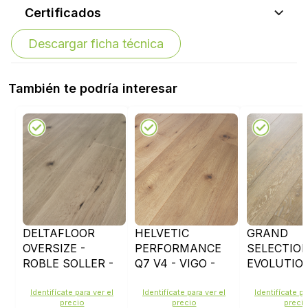
Certificados
Descargar ficha técnica
También te podría interesar
DELTAFLOOR
HELVETIC
GRAND
OVERSIZE -
PERFORMANCE
SELECTIO
ROBLE SOLLER -
Q7 V4 - VIGO -
EVOLUTION
D662
D660
SANDSTO
OAK - D45
Identifícate para ver el
Identifícate para ver el
Identifícate pa
precio
precio
preci