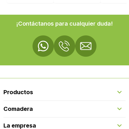
¡Contáctanos para cualquier duda!
Productos
Suelos Interiores
Comadera
Suelos Exteriores
Revestimientos Exteriores
Configurador de puertas
Revestimientos Interiores
La empresa
Gestión de servicios
Puertas