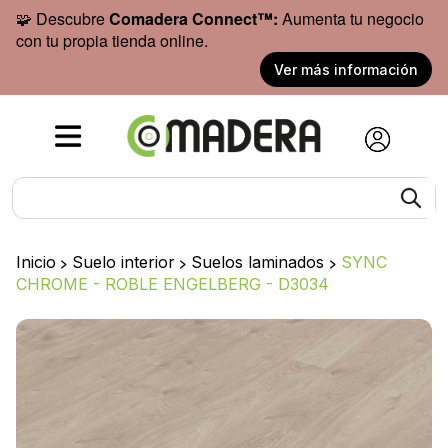
🧩 Descubre
Comadera Connect™:
Aumenta tu negocio
con tu propia tienda online.
Ver más información
Inicio
>
Suelo interior
>
Suelos laminados
>
SYNC
CHROME - ROBLE ENGELBERG - D3034