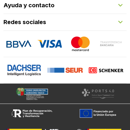
Ayuda y contacto
Programa de fidelización
Aprende con nosotros
Redes sociales
FAQs
Contacto
LinkedIn
Instagram
Facebook