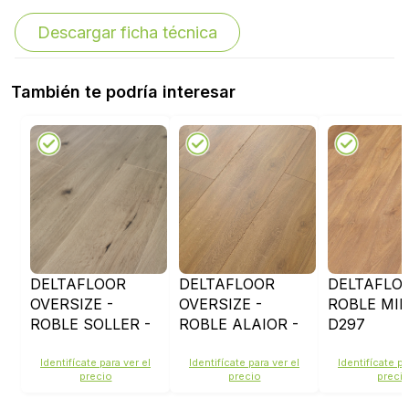
Descargar ficha técnica
También te podría interesar
DELTAFLOOR
DELTAFLOOR
DELTAFLOO
OVERSIZE -
OVERSIZE -
ROBLE MIE
ROBLE SOLLER -
ROBLE ALAIOR -
D297
D662
D784
Identifícate para ver el
Identifícate para ver el
Identifícate pa
precio
precio
preci