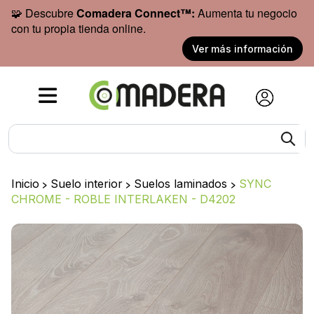
🧩 Descubre
Comadera Connect™:
Aumenta tu negocio
con tu propia tienda online.
Ver más información
Inicio
>
Suelo interior
>
Suelos laminados
>
SYNC
CHROME - ROBLE INTERLAKEN - D4202