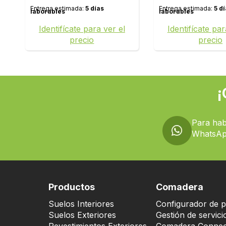
Entrega estimada:
5 días
Entrega estimada:
5 d
laborables
laborables
Identifícate para ver el
Identifícate par
precio
precio
¡
Para hab
WhatsAp
Productos
Comadera
Suelos Interiores
Configurador de p
Suelos Exteriores
Gestión de servici