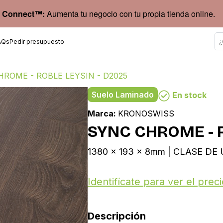
 Connect™:
Aumenta tu negocio con tu propia tienda online.
AQs
Pedir presupuesto
ROME - ROBLE LEYSIN - D2025
Suelo Laminado
En stock
Marca:
KRONOSWISS
SYNC CHROME - R
1380 x 193 x 8mm | CLASE DE U
Identifícate para ver el preci
Descripción