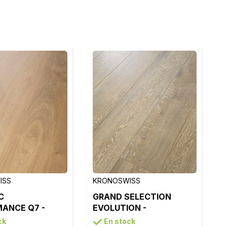
ISS
KRONOSWISS
C
GRAND SELECTION
ANCE Q7 -
EVOLUTION -
ERMATT -
SANDSTONE OAK -
ck
En stock