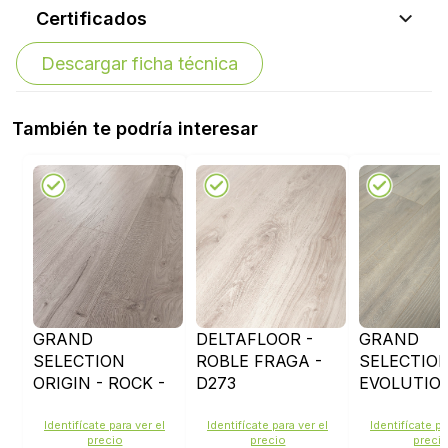
Certificados
Descargar ficha técnica
También te podría interesar
GRAND
DELTAFLOOR -
GRAND
SELECTION
ROBLE FRAGA -
SELECTIO
ORIGIN - ROCK -
D273
EVOLUTION
D4496
PEARL OAK
D4511
Identifícate para ver el
Identifícate para ver el
Identifícate pa
precio
precio
preci