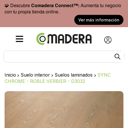
🧩 Descubre
Comadera Connect™:
Aumenta tu negocio
con tu propia tienda online.
Ver más información
Inicio
>
Suelo interior
>
Suelos laminados
>
SYNC
CHROME - ROBLE VERBIER - D3032