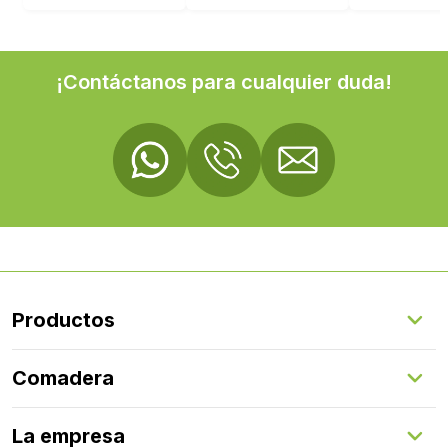
¡Contáctanos para cualquier duda!
Productos
Suelos Interiores
Comadera
Suelos Exteriores
Revestimientos Exteriores
Configurador de puertas
Revestimientos Interiores
La empresa
Gestión de servicios
Puertas