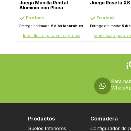
Juego Manilla Rental
Juego Roseta XS
Aluminio con Placa
En stock
En stock
Entrega estimada:
5 días laborables
Entrega estimada:
5 dí
Identifícate para ver el precio
Identifícate para ve
¡
Para hab
WhatsAp
Productos
Comadera
Suelos Interiores
Configurador de p