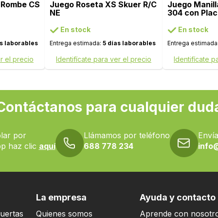
 Rombe CS
Juego Roseta XS Skuer R/C
Juego Manill
NE
304 con Plac
En stock
En stock
as laborables
Entrega estimada:
5 días laborables
Entrega estimada
r el precio
Identifícate para ver el precio
Identifícate p
Contáctanos para cualquier dud
lar por
Llámamos por teléfono
Envía
p haz clic
aquí
688 778 234
info
La empresa
Ayuda y contacto
uertas
Quienes somos
Aprende con nosotr