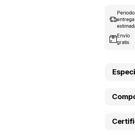
Periodo
entrega
estimad
Envío
gratis
Especi
Compo
Certif