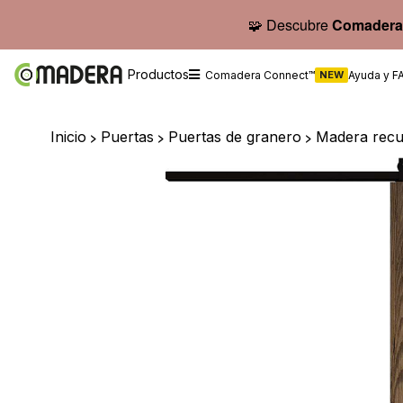
🧩 Descubre
Comadera
Productos
Comadera Connect™
NEW
Ayuda y F
Inicio
>
Puertas
>
Puertas de granero
>
Madera rec