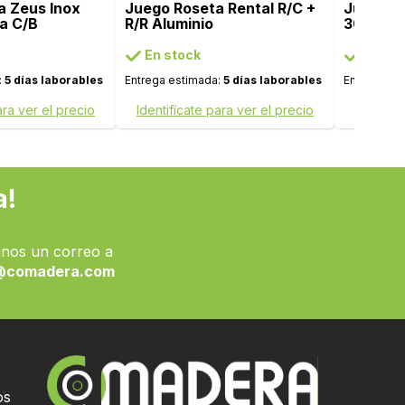
a Zeus Inox
Juego Roseta Rental R/C +
Juego R
a C/B
R/R Aluminio
304
En stock
En sto
:
5 días laborables
Entrega estimada:
5 días laborables
Entrega es
ara ver el precio
Identifícate para ver el precio
Identifí
a!
nos un correo a
@comadera.com
os