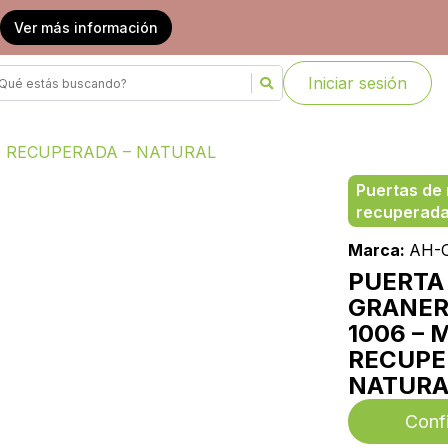
Ver más información
Iniciar sesión
A RECUPERADA – NATURAL
Puertas de
recuperad
Marca:
AH-
PUERTA
GRANER
1006 –
RECUPE
NATURA