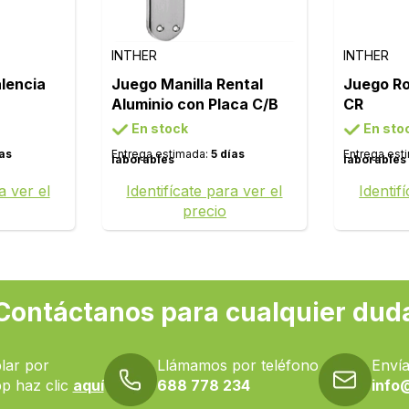
INTHER
INTHER
lencia
Juego Manilla Rental
Juego R
Aluminio con Placa C/B
CR
En stock
En sto
ías
Entrega estimada:
5 días
Entrega est
laborables
laborables
a ver el
Identifícate para ver el
Identif
precio
Contáctanos para cualquier dud
lar por
Llámamos por teléfono
Envía
p haz clic
aquí
688 778 234
info