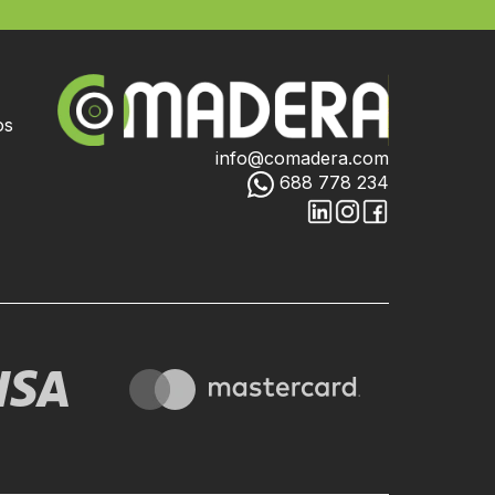
os
info@comadera.com
688 778 234