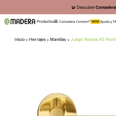
🧩 Descubre
Comadera
Productos
Comadera Connect™
NEW
Ayuda y F
Inicio
>
Herrajes
>
Manillas
>
Juego Roseta XS Rom