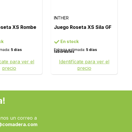
INTHER
oseta XS Rombe
Juego Roseta XS Sila GF
ck
En stock
imada:
5 días
Entrega estimada:
5 días
laborables
ícate para ver el
Identifícate para ver el
precio
precio
a!
nos un correo a
@comadera.com