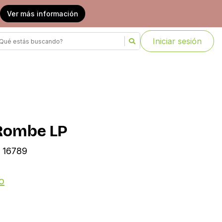
Ver más información
Iniciar sesión
Rombe LP
| 16789
o