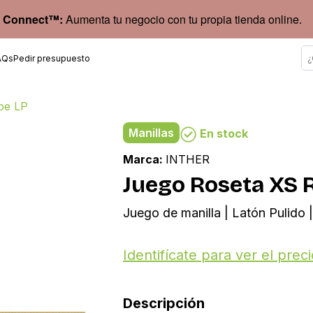
 Connect™:
Aumenta tu negocio con tu propia tienda online.
AQs
Pedir presupuesto
be LP
Manillas
En stock
Marca:
INTHER
Juego Roseta XS 
Juego de manilla | Latón Pulido 
Identifícate para ver el preci
Descripción