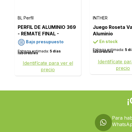
BL Perfíl
INTHER
PERFIL DE ALUMINIO 369
Juego Roseta Va
- REMATE FINAL -
Aluminio
ACABADO: PLATA MATE
En stock
Bajo presupuesto
Entrega estimada:
5 d
Entrega estimada:
5 días
laborables
laborables
Identifícate par
Identifícate para ver el
precio
precio
¡
Para hab
WhatsAp