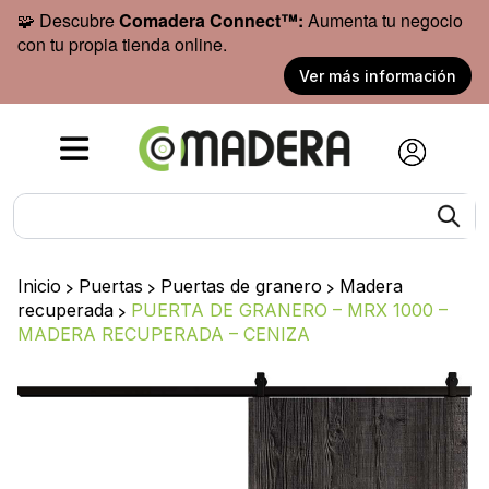
🧩 Descubre
Comadera Connect™:
Aumenta tu negocio
con tu propia tienda online.
Ver más información
Inicio
>
Puertas
>
Puertas de granero
>
Madera
recuperada
>
PUERTA DE GRANERO – MRX 1000 –
MADERA RECUPERADA – CENIZA