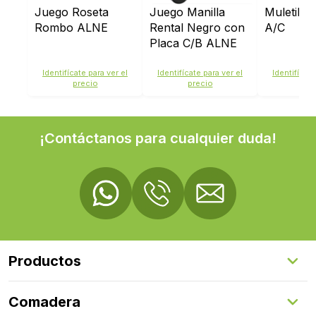
Juego Roseta
Juego Manilla
Muletilla
Rombo ALNE
Rental Negro con
A/C
Placa C/B ALNE
Identifícate para ver el
Identifícate para ver el
Identifícate
precio
precio
pre
¡Contáctanos para cualquier duda!
Productos
Suelos Interiores
Comadera
Suelos Exteriores