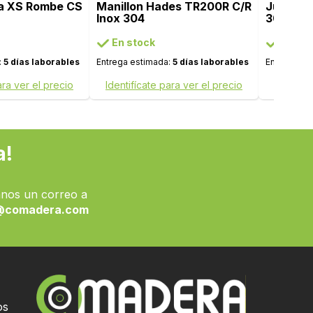
a XS Rombe CS
Manillon Hades TR200R C/R
Juego Ma
Inox 304
304 con
En stock
En sto
:
5 días laborables
Entrega estimada:
5 días laborables
Entrega es
ara ver el precio
Identifícate para ver el precio
Identifí
a!
nos un correo a
@comadera.com
os