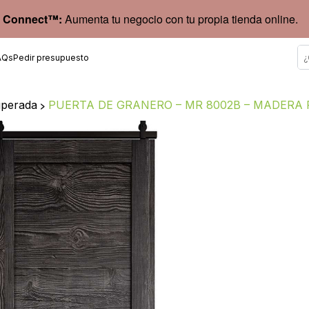
 Connect™:
Aumenta tu negocio con tu propia tienda online.
AQs
Pedir presupuesto
uperada
>
PUERTA DE GRANERO – MR 8002B – MADERA 