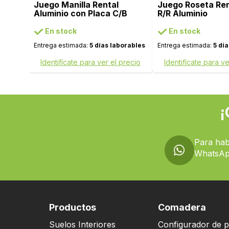
Juego Manilla Rental
Juego Roseta Ren
Aluminio con Placa C/B
R/R Aluminio
En stock
En stock
Entrega estimada:
5 días laborables
Entrega estimada:
5 dí
Identifícate para ver el precio
Identifícate para ve
¡
Para hab
WhatsAp
Productos
Comadera
Suelos Interiores
Configurador de p