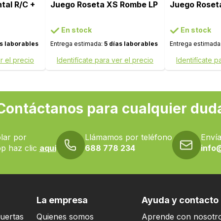
tal R/C +
Juego Roseta XS Rombe LP
Juego Roset
En stock
En stock
as laborables
Entrega estimada:
5 días laborables
Entrega estimada
r el precio
Identifícate para ver el precio
Identifícate p
Contáctanos para cualquier dud
lar por
Llámamos por teléfono
Envía
p haz clic
aquí
688 778 234
info
La empresa
Ayuda y contacto
uertas
Quienes somos
Aprende con nosotr