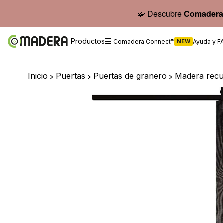
🧩 Descubre
Comadera
Productos
Comadera Connect™
NEW
Ayuda y F
Inicio
>
Puertas
>
Puertas de granero
>
Madera rec