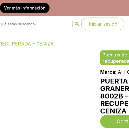
Ver más información
Iniciar sesión
RECUPERADA – CENIZA
Puertas de
recuperad
Marca:
AH-
PUERTA
GRANER
8002B 
RECUPE
CENIZA