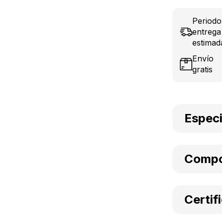
Periodo
entrega
estimad
Envío
gratis
Especi
Compo
Certif