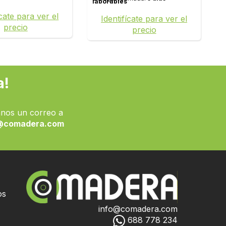
laborables
ícate para ver el
Identifícate para ver el
precio
precio
a!
nos un correo a
@comadera.com
os
info@comadera.com
688 778 234