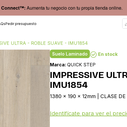
 Connect™:
Aumenta tu negocio con tu propia tienda online.
AQs
Pedir presupuesto
IVE ULTRA - ROBLE SUAVE - IMU1854
Suelo Laminado
En stock
Marca:
QUICK STEP
IMPRESSIVE ULTR
IMU1854
1380 x 190 x 12mm | CLASE DE 
Identifícate para ver el preci