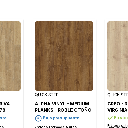
QUICK STEP
QUICK ST
RIVA
ALPHA VINYL - MEDIUM
CREO - 
78
PLANKS - ROBLE OTOÑO
VIRGINIA
MARRON - AVMP40090
En sto
sto
Bajo presupuesto
Entrega est
ías
Entrega estimada:
5 días
laborables