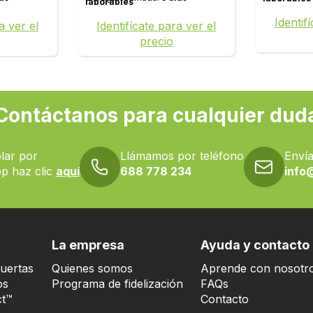
laborables
Identif
a ver el
Identifícate para ver el
precio
Contáctanos para cualquier dud
lar por
Llámamos por teléfono
Envía
p haz clic
aquí
688 778 234
info
La empresa
Ayuda y contacto
uertas
Quienes somos
Aprende con nosotr
os
Programa de fidelización
FAQs
t™
Contacto