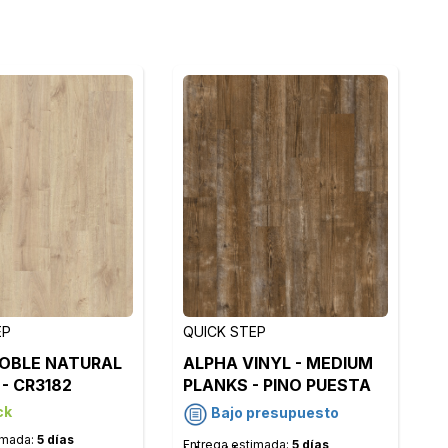
EP
QUICK STEP
ROBLE NATURAL
ALPHA VINYL - MEDIUM
 - CR3182
PLANKS - PINO PUESTA
DE SOL - AVMP40075
ck
Bajo presupuesto
imada:
5 días
Entrega estimada:
5 días