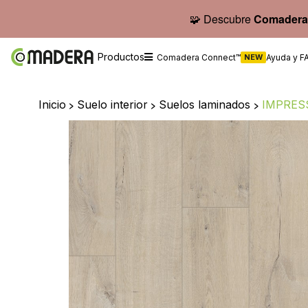
🧩 Descubre
Comadera
Productos
Comadera Connect™
NEW
Ayuda y F
Inicio
>
Suelo interior
>
Suelos laminados
>
IMPRESS