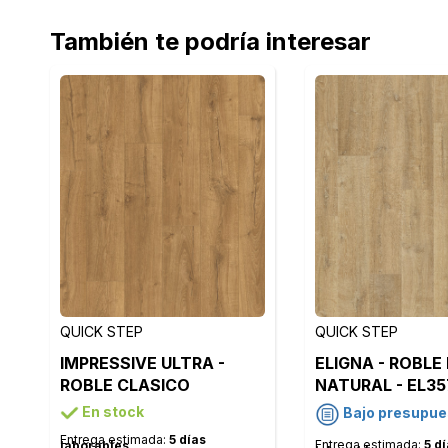
También te podría interesar
QUICK STEP
QUICK STEP
IMPRESSIVE ULTRA -
ELIGNA - ROBLE 
ROBLE CLASICO
NATURAL - EL35
NATURAL - IMU1848
En stock
Bajo presupue
Entrega estimada:
5 días
Entrega estimada:
5 d
laborables