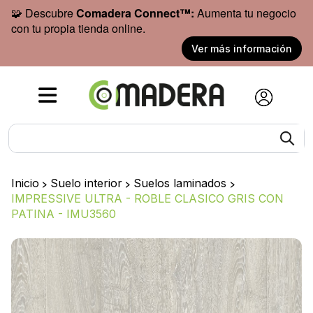
🧩 Descubre
Comadera Connect™:
Aumenta tu negocio
con tu propia tienda online.
Ver más información
Inicio
>
Suelo interior
>
Suelos laminados
>
IMPRESSIVE ULTRA - ROBLE CLASICO GRIS CON
PATINA - IMU3560