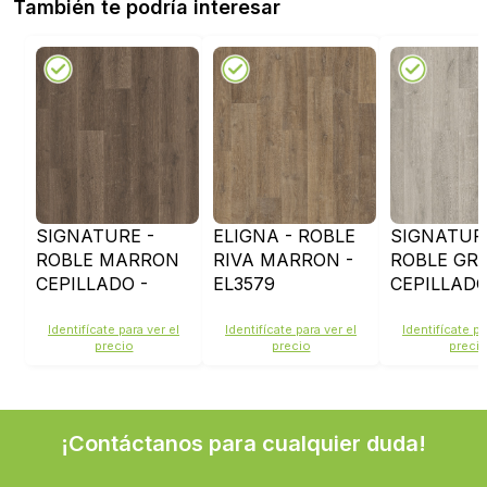
También te podría interesar
SIGNATURE -
ELIGNA - ROBLE
SIGNATUR
ROBLE MARRON
RIVA MARRON -
ROBLE GRI
CEPILLADO -
EL3579
CEPILLADO
SIG4766
SIG4765
Identifícate para ver el
Identifícate para ver el
Identifícate pa
precio
precio
preci
¡Contáctanos para cualquier duda!