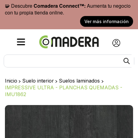
🧩 Descubre
Comadera Connect™:
Aumenta tu negocio
con tu propia tienda online.
Ver más información
Inicio
>
Suelo interior
>
Suelos laminados
>
IMPRESSIVE ULTRA - PLANCHAS QUEMADAS -
IMU1862