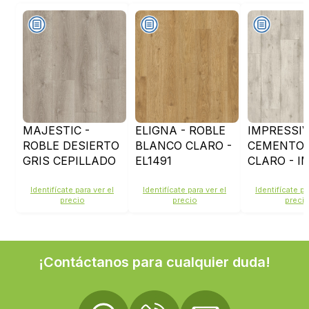
MAJESTIC -
ELIGNA - ROBLE
IMPRESSIV
ROBLE DESIERTO
BLANCO CLARO -
CEMENTO 
GRIS CEPILLADO
EL1491
CLARO - I
- MJ3552
Identifícate para ver el
Identifícate para ver el
Identifícate pa
precio
precio
preci
¡Contáctanos para cualquier duda!