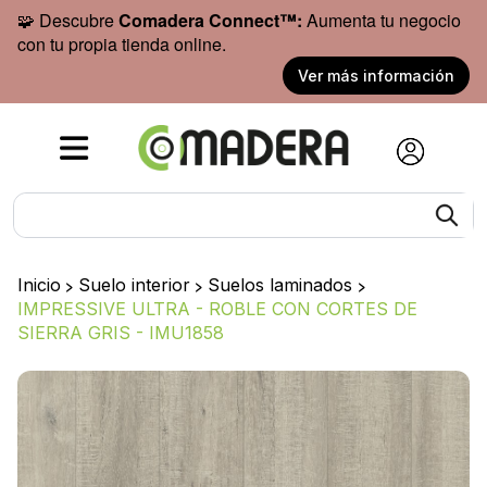
🧩 Descubre
Comadera Connect™:
Aumenta tu negocio
con tu propia tienda online.
Ver más información
Inicio
>
Suelo interior
>
Suelos laminados
>
IMPRESSIVE ULTRA - ROBLE CON CORTES DE
SIERRA GRIS - IMU1858