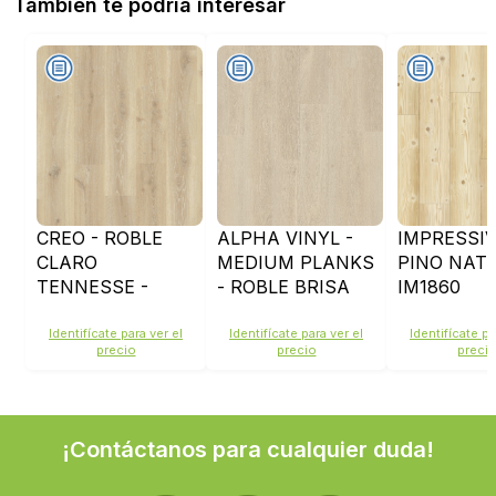
También te podría interesar
CREO - ROBLE
ALPHA VINYL -
IMPRESSIV
CLARO
MEDIUM PLANKS
PINO NATU
TENNESSE -
- ROBLE BRISA
IM1860
CR3179
MARINA BEIGE -
AVMP40080
Identifícate para ver el
Identifícate para ver el
Identifícate pa
precio
precio
preci
¡Contáctanos para cualquier duda!