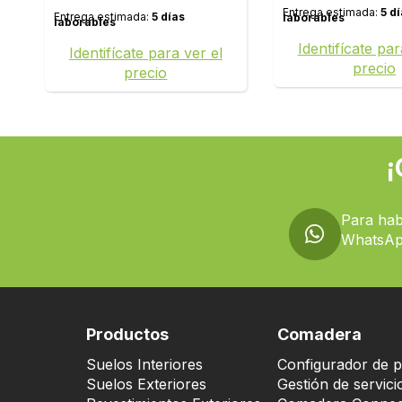
Entrega estimada:
5 d
Entrega estimada:
5 días
laborables
laborables
Identifícate par
Identifícate para ver el
precio
precio
¡
Para hab
WhatsAp
Productos
Comadera
Suelos Interiores
Configurador de p
Suelos Exteriores
Gestión de servici