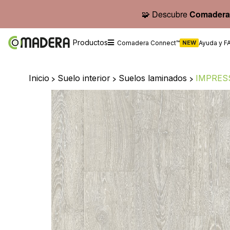
🧩 Descubre
Comadera
Productos
Comadera Connect™
NEW
Ayuda y F
Inicio
>
Suelo interior
>
Suelos laminados
>
IMPRESS