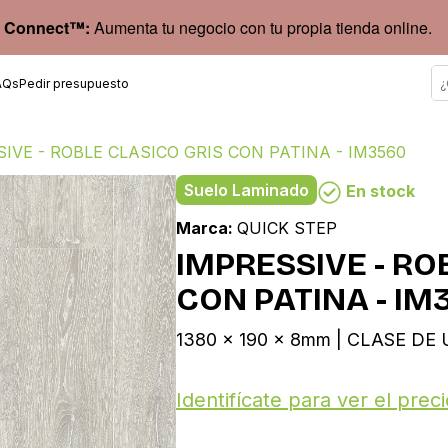
 Connect™:
Aumenta tu negocio con tu propia tienda online.
AQs
Pedir presupuesto
IVE - ROBLE CLASICO GRIS CON PATINA - IM3560
Suelo Laminado
En stock
Marca:
QUICK STEP
IMPRESSIVE - RO
CON PATINA - IM
1380 x 190 x 8mm | CLASE DE U
Identifícate para ver el preci