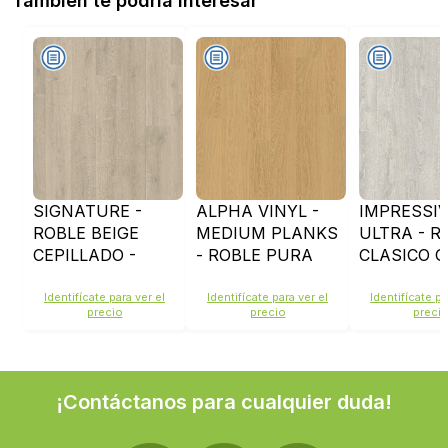
También te podría interesar
SIGNATURE -
ALPHA VINYL -
IMPRESSI
ROBLE BEIGE
MEDIUM PLANKS
ULTRA - R
CEPILLADO -
- ROBLE PURA
CLASICO G
SIG4764
MIEL -
CON PATIN
AVMP40098
IMU3560
Identifícate para ver el
Identifícate para ver el
Identifícate pa
precio
precio
preci
¡Contáctanos para cualquier duda!