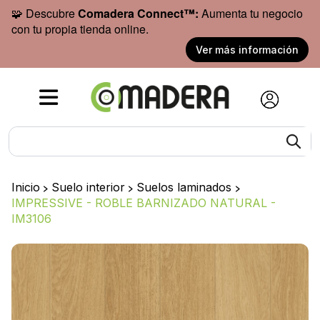
🧩 Descubre
Comadera Connect™:
Aumenta tu negocio
con tu propia tienda online.
Ver más información
Inicio
>
Suelo interior
>
Suelos laminados
>
IMPRESSIVE - ROBLE BARNIZADO NATURAL -
IM3106