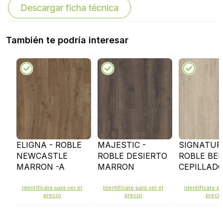
Descargar ficha técnica
También te podría interesar
ELIGNA - ROBLE
MAJESTIC -
SIGNATUR
NEWCASTLE
ROBLE DESIERTO
ROBLE BEI
MARRON -A
MARRON
CEPILLADO
EL3582
OSCURO
SIG4764
CEPILLADO -
Identifícate para ver el
Identifícate para ver el
Identifícate pa
precio
precio
preci
MJ3553