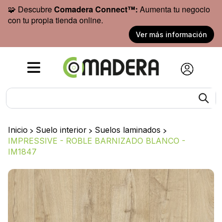
🧩 Descubre
Comadera Connect™:
Aumenta tu negocio
con tu propia tienda online.
Ver más información
Inicio
>
Suelo interior
>
Suelos laminados
>
IMPRESSIVE - ROBLE BARNIZADO BLANCO -
IM1847