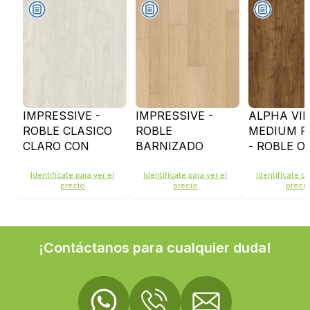
IMPRESSIVE -
IMPRESSIVE -
ALPHA VIN
ROBLE CLASICO
ROBLE
MEDIUM P
CLARO CON
BARNIZADO
- ROBLE 
PATINA - IM3559
BLANCO - IM3105
MARRON -
AVMP4009
Identifícate para ver el
Identifícate para ver el
Identifícate pa
precio
precio
preci
¡Contáctanos para cualquier duda!