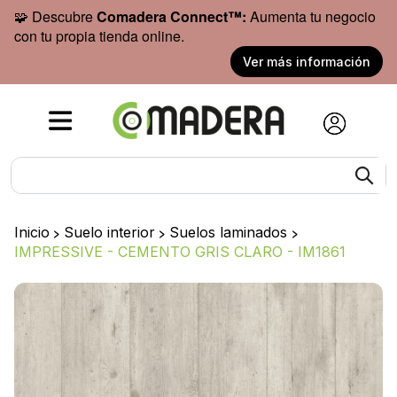
🧩 Descubre
Comadera Connect™:
Aumenta tu negocio
con tu propia tienda online.
Ver más información
Inicio
>
Suelo interior
>
Suelos laminados
>
IMPRESSIVE - CEMENTO GRIS CLARO - IM1861