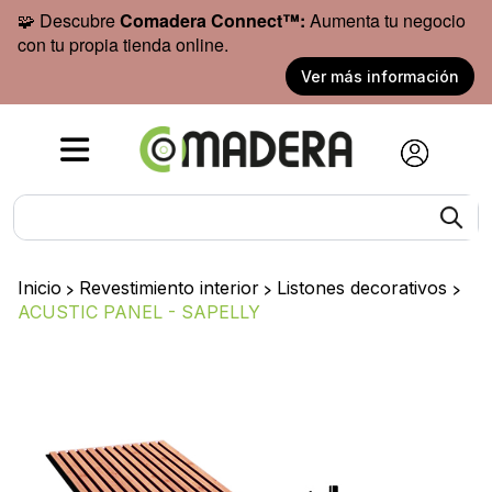
🧩 Descubre
Comadera Connect™:
Aumenta tu negocio
con tu propia tienda online.
Ver más información
Inicio
>
Revestimiento interior
>
Listones decorativos
>
ACUSTIC PANEL - SAPELLY