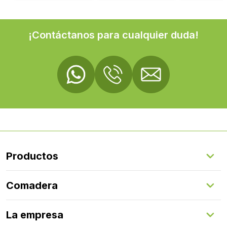
¡Contáctanos para cualquier duda!
Productos
Suelos Interiores
Comadera
Suelos Exteriores
Revestimientos Exteriores
Configurador de puertas
Revestimientos Interiores
La empresa
Gestión de servicios
Puertas