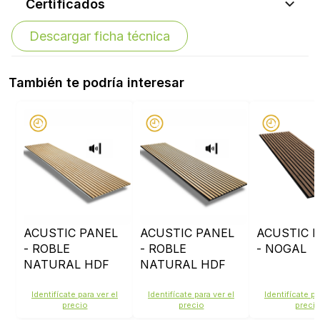
Certificados
Descargar ficha técnica
También te podría interesar
ACUSTIC PANEL
ACUSTIC PANEL
ACUSTIC 
- ROBLE
- ROBLE
- NOGAL
NATURAL HDF
NATURAL HDF
CRUDO
Identifícate para ver el
Identifícate para ver el
Identifícate pa
precio
precio
preci