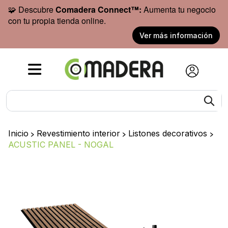
🧩 Descubre
Comadera Connect™:
Aumenta tu negocio
con tu propia tienda online.
Ver más información
Inicio
>
Revestimiento interior
>
Listones decorativos
>
ACUSTIC PANEL - NOGAL