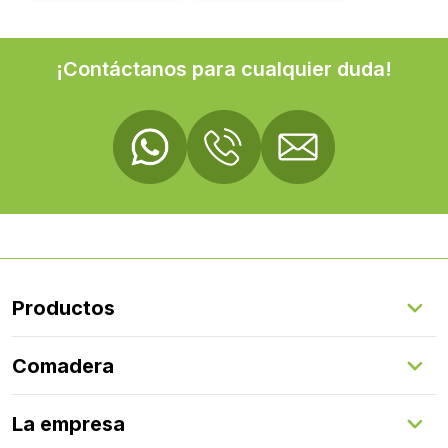
¡Contáctanos para cualquier duda!
Productos
Suelos Interiores
Comadera
Suelos Exteriores
Revestimientos Exteriores
Configurador de puertas
Revestimientos Interiores
La empresa
Gestión de servicios
Puertas