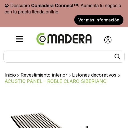
🧩 Descubre
Comadera Connect™:
Aumenta tu negocio
con tu propia tienda online.
Ver más información
Inicio
>
Revestimiento interior
>
Listones decorativos
>
ACUSTIC PANEL - ROBLE CLARO SIBERIANO