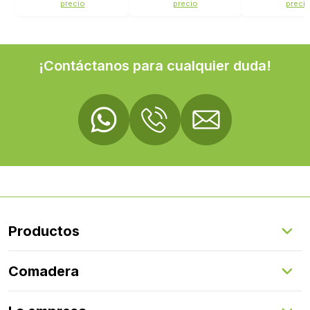
precio
precio
preci
¡Contáctanos para cualquier duda!
Productos
Suelos Interiores
Comadera
Suelos Exteriores
Revestimientos Exteriores
Configurador de puertas
Revestimientos Interiores