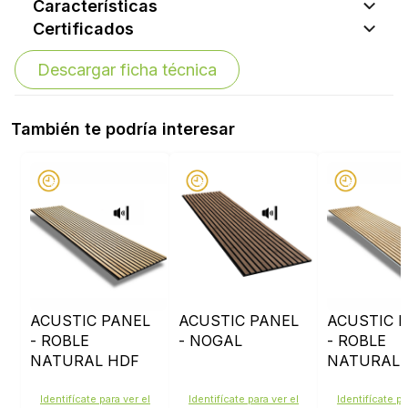
Características
Certificados
Descargar ficha técnica
También te podría interesar
ACUSTIC PANEL
ACUSTIC PANEL
ACUSTIC 
- ROBLE
- NOGAL
- ROBLE
NATURAL HDF
NATURAL 
CRUDO
Identifícate para ver el
Identifícate para ver el
Identifícate pa