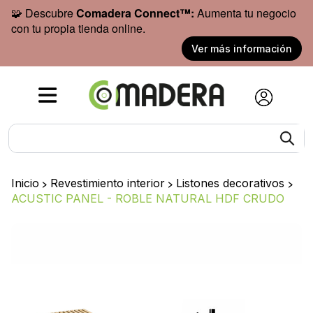
🧩 Descubre
Comadera Connect™:
Aumenta tu negocio
con tu propia tienda online.
Ver más información
Inicio
>
Revestimiento interior
>
Listones decorativos
>
ACUSTIC PANEL - ROBLE NATURAL HDF CRUDO