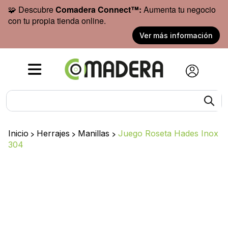
🧩 Descubre
Comadera Connect™:
Aumenta tu negocio
con tu propia tienda online.
Ver más información
Inicio
>
Herrajes
>
Manillas
>
Juego Roseta Hades Inox
304