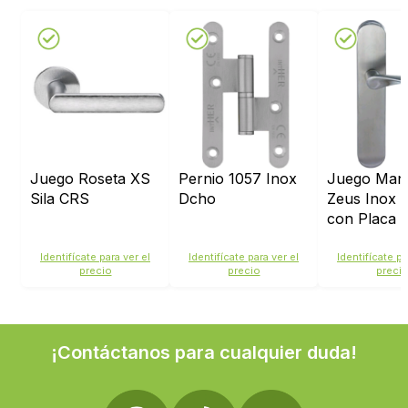
Juego Roseta XS
Pernio 1057 Inox
Juego Mani
Sila CRS
Dcho
Zeus Inox 
con Placa
Identifícate para ver el
Identifícate para ver el
Identifícate pa
precio
precio
preci
¡Contáctanos para cualquier duda!