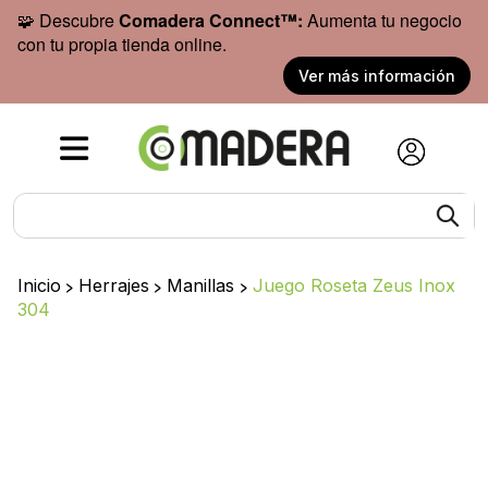
🧩 Descubre
Comadera Connect™:
Aumenta tu negocio
con tu propia tienda online.
Ver más información
Inicio
>
Herrajes
>
Manillas
>
Juego Roseta Zeus Inox
304