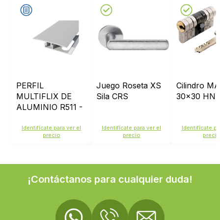
PERFIL
Juego Roseta XS
Cilindro M
MULTIFLIX DE
Sila CRS
30x30 HN
ALUMINIO R511 -
JUNTA DE
DILATACIÓN -
Identifícate para ver el
Identifícate para ver el
Identifícate pa
precio
precio
preci
ACABADO:
ALUMINIO MATE
¡Contáctanos para cualquier duda!