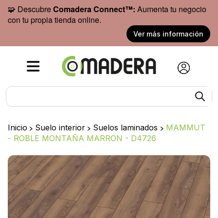
🧩 Descubre
Comadera Connect™:
Aumenta tu negocio
con tu propia tienda online.
Ver más información
Inicio
>
Suelo interior
>
Suelos laminados
>
MAMMUT
- ROBLE MONTAÑA MARRON - D4726