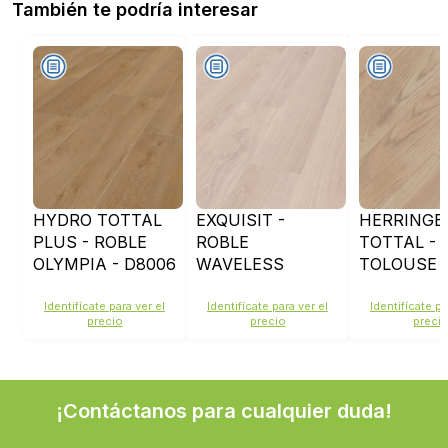
También te podría interesar
HYDRO TOTTAL
EXQUISIT -
HERRINGB
PLUS - ROBLE
ROBLE
TOTTAL -
OLYMPIA - D8006
WAVELESS
TOLOUSE 
WHITE - D2873
Identifícate para ver el
Identifícate para ver el
Identifícate pa
precio
precio
preci
¡Contáctanos para cualquier duda!