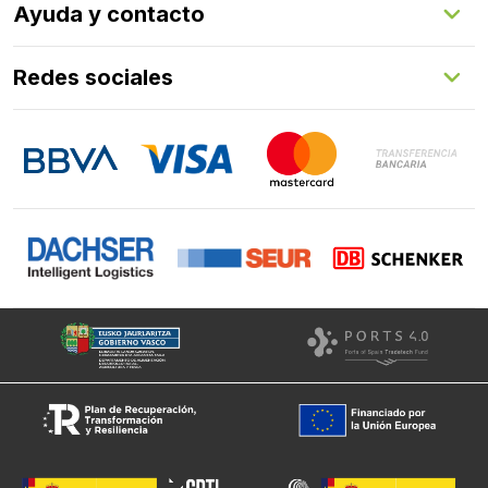
Ayuda y contacto
Programa de fidelización
Aprende con nosotros
Redes sociales
FAQs
Contacto
LinkedIn
Instagram
Facebook