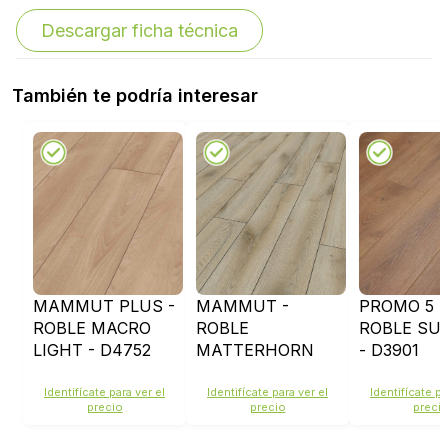
Descargar ficha técnica
También te podría interesar
MAMMUT PLUS -
MAMMUT -
PROMO 5 -
ROBLE MACRO
ROBLE
ROBLE SU
LIGHT - D4752
MATTERHORN
- D3901
SILVER - D4673
Identifícate para ver el
Identifícate para ver el
Identifícate pa
precio
precio
preci