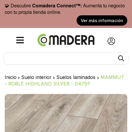
🧩 Descubre
Comadera Connect™:
Aumenta tu negocio
con tu propia tienda online.
Ver más información
Inicio
>
Suelo interior
>
Suelos laminados
>
MAMMUT
- ROBLE HIGHLAND SILVER - D4797