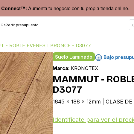
 Connect™:
Aumenta tu negocio con tu propia tienda online.
AQs
Pedir presupuesto
 - ROBLE EVEREST BRONCE - D3077
Suelo Laminado
Bajo presup
Marca:
KRONOTEX
MAMMUT - ROBLE
D3077
1845 x 188 x 12mm | CLASE DE 
Identifícate para ver el preci