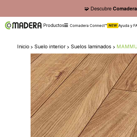
🧩 Descubre
Comadera
Productos
Comadera Connect™
NEW
Ayuda y F
Inicio
>
Suelo interior
>
Suelos laminados
>
MAMMUT