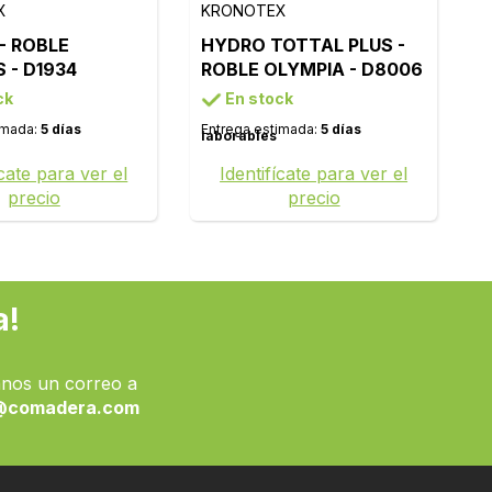
X
KRONOTEX
- ROBLE
HYDRO TOTTAL PLUS -
 - D1934
ROBLE OLYMPIA - D8006
ck
En stock
imada:
5 días
Entrega estimada:
5 días
laborables
ícate para ver el
Identifícate para ver el
precio
precio
a!
nos un correo a
@comadera.com