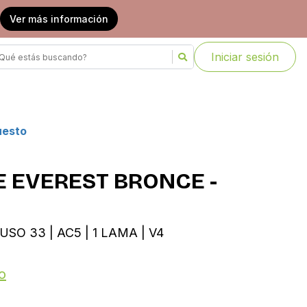
Ver más información
Iniciar sesión
uesto
 EVEREST BRONCE -
USO 33 | AC5 | 1 LAMA | V4
o