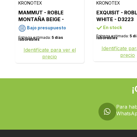
KRONOTEX
KRONOTEX
MAMMUT - ROBLE
EXQUISIT - ROB
MONTAÑA BEIGE -
WHITE - D3223
D4728
En stock
Bajo presupuesto
Entrega estimada:
5 d
Entrega estimada:
5 días
laborables
laborables
Identifícate par
Identifícate para ver el
precio
precio
¡
Para hab
WhatsAp