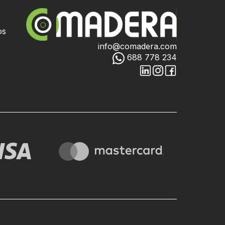
os
info@comadera.com
688 778 234