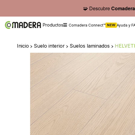
🧩 Descubre
Comadera
Productos
Comadera Connect™
NEW
Ayuda y F
Inicio
>
Suelo interior
>
Suelos laminados
>
HELVETI