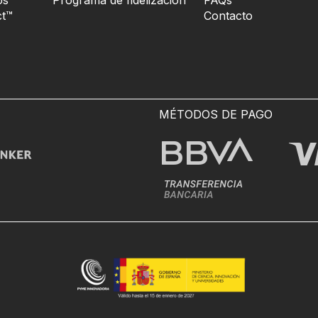
os
Programa de fidelización
FAQs
t™
Contacto
MÉTODOS DE PAGO