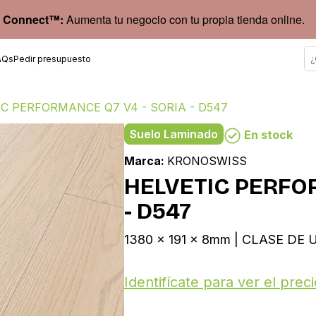
 Connect™:
Aumenta tu negocio con tu propia tienda online.
AQs
Pedir presupuesto
C PERFORMANCE Q7 V4 - SORIA - D547
Suelo Laminado
En stock
Marca:
KRONOSWISS
HELVETIC PERFO
- D547
1380 x 191 x 8mm | CLASE DE U
Identifícate para ver el preci